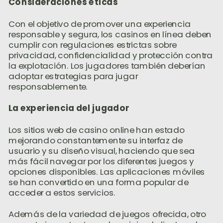
Consideraciones éticas
Con el objetivo de promover una experiencia
responsable y segura, los casinos en línea deben
cumplir con regulaciones estrictas sobre
privacidad, confidencialidad y protección contra
la explotación. Los jugadores también deberían
adoptar estrategias para jugar
responsablemente.
La experiencia del jugador
Los sitios web de casino online han estado
mejorando constantemente su interfaz de
usuario y su diseño visual, haciendo que sea
más fácil navegar por los diferentes juegos y
opciones disponibles. Las aplicaciones móviles
se han convertido en una forma popular de
acceder a estos servicios.
Además de la variedad de juegos ofrecida, otro