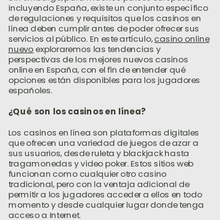
incluyendo España, existe un conjunto específico
de regulaciones y requisitos que los casinos en
línea deben cumplir antes de poder ofrecer sus
servicios al público. En este artículo,
casino online
nuevo
exploraremos las tendencias y
perspectivas de los mejores nuevos casinos
online en España, con el fin de entender qué
opciones están disponibles para los jugadores
españoles.
¿Qué son los casinos en línea?
Los casinos en línea son plataformas digitales
que ofrecen una variedad de juegos de azar a
sus usuarios, desde ruleta y blackjack hasta
tragamonedas y video poker. Estos sitios web
funcionan como cualquier otro casino
tradicional, pero con la ventaja adicional de
permitir a los jugadores acceder a ellos en todo
momento y desde cualquier lugar donde tenga
acceso a Internet.