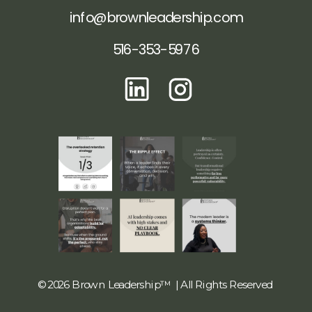
info@brownleadership.com
516-353-5976
© 2026 Brown Leadership™ | All Rights Reserved