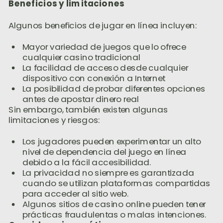
Beneficios y limitaciones
Algunos beneficios de jugar en línea incluyen:
Mayor variedad de juegos que lo ofrece
cualquier casino tradicional
La facilidad de acceso desde cualquier
dispositivo con conexión a Internet
La posibilidad de probar diferentes opciones
antes de apostar dinero real
Sin embargo, también existen algunas
limitaciones y riesgos:
Los jugadores pueden experimentar un alto
nivel de dependencia del juego en línea
debido a la fácil accesibilidad.
La privacidad no siempre es garantizada
cuando se utilizan plataformas compartidas
para acceder al sitio web.
Algunos sitios de casino online pueden tener
prácticas fraudulentas o malas intenciones.