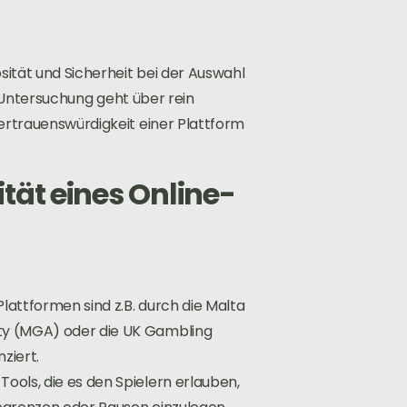
ität und Sicherheit bei der Auswahl
 Untersuchung geht über rein
ertrauenswürdigkeit einer Plattform
ität eines Online-
lattformen sind z.B. durch die Malta
ty (MGA) oder die UK Gambling
ziert.
ools, die es den Spielern erlauben,