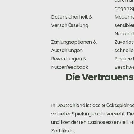
durch L
gegen Sp
Datensicherheit &
Moderne
Verschlüsselung
sensible
Nutzerin
Zahlungsoptionen &
Zuverläs
Auszahlungen
schnell
Bewertungen &
Positive
Nutzerfeedback
Beschwe
Die Vertrauensf
In Deutschland ist das Glücksspielrec
virtueller Spielangebote vorsieht. Di
und lizenzierten Casinos essenziell. 
Zertifikate.