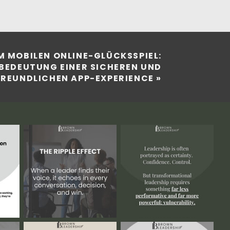
M MOBILEN ONLINE-GLÜCKSSPIEL:
 BEDEUTUNG EINER SICHEREN UND
REUNDLICHEN APP-EXPERIENCE
»