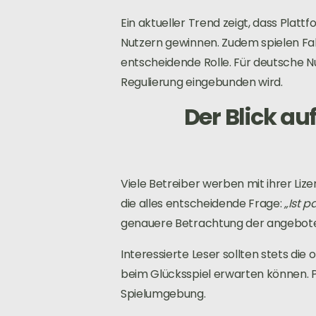
Ein aktueller Trend zeigt, dass Platt
Nutzern gewinnen. Zudem spielen Fa
entscheidende Rolle. Für deutsche Nu
Regulierung eingebunden wird.
Der Blick a
Viele Betreiber werben mit ihrer Li
die alles entscheidende Frage:
„Ist p
genauere Betrachtung der angebot
Interessierte Leser sollten stets di
beim Glücksspiel erwarten können. Pla
Spielumgebung.