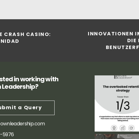
INNOVATIONEN I
E CRASH CASINO:
DIE
UNIDAD
BENUTZERF
sted in working with
 Leadership?
ubmit a Query
rownleadership.com
3-5976