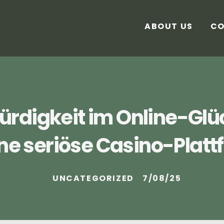
ABOUT US
CO
rdigkeit im Online-Glü
ne seriöse Casino-Platt
UNCATEGORIZED
7/08/25