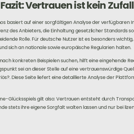
Fazit: Vertrauen ist kein Zufal
os basiert auf einer sorgfältigen Analyse der verfügbaren I
renz des Anbieters, die Einhaltung gesetzlicher Standards
idende Rolle. Für deutsche Nutzer ist es besonders wichtig
 und sich an nationale sowie europäische Regularien halten.
h konkreten Beispielen suchen, hilft eine eingehende Rec
ngspunkt sei an dieser Stelle auf eine vertrauenswürdige Qu
iös?. Diese Seite liefert eine detaillierte Analyse der Plattfo
ne-Glücksspiels gilt also: Vertrauen entsteht durch Transp
nde stets ihre eigene Sorgfalt walten lassen und nur bei li