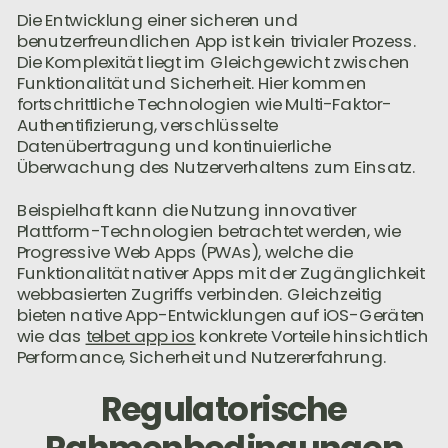
Die Entwicklung einer sicheren und
benutzerfreundlichen App ist kein trivialer Prozess.
Die Komplexität liegt im Gleichgewicht zwischen
Funktionalität und Sicherheit. Hier kommen
fortschrittliche Technologien wie Multi-Faktor-
Authentifizierung, verschlüsselte
Datenübertragung und kontinuierliche
Überwachung des Nutzerverhaltens zum Einsatz.
Beispielhaft kann die Nutzung innovativer
Plattform-Technologien betrachtet werden, wie
Progressive Web Apps (PWAs), welche die
Funktionalität nativer Apps mit der Zugänglichkeit
webbasierten Zugriffs verbinden. Gleichzeitig
bieten native App-Entwicklungen auf iOS-Geräten
wie das
telbet app ios
konkrete Vorteile hinsichtlich
Performance, Sicherheit und Nutzererfahrung.
Regulatorische