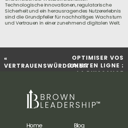
Technologische Innovationen, regulatorische
Sicherheit und ein herausragendes Nutzererlebnis
sind die Grundpfeiler für nachhaltiges Wachstum
und Vertrauen in einer zunehmend digitalen Welt.
OPTIMISER VOS
«
GAINS EN LIGNE :
VERTRAUENSWÜRDIGKEIT
LA PUISSANCE
IM ONLINE-
DES CODES
GLÜCKSSPIEL:
BONUS DANS
WAS MACHT
L’UNIVERS DU
EINE SERIÖSE
CASINO
»
CASINO-
PLATTFORM
AUS?
Home
Blog