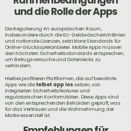
Rahmenbedingungen
und die Rolle der Apps
Die Regulierung im europäischen Raum,
insbesondere durch die EU-Geldwäscherichtlinien
und nationale Lizenzen, setzt klare Standards für
Online-Glücksspielanbieter. Mobile Apps müssen
den höchsten Sicherheitsstandards entsprechen,
um Betrugsversuche und Datenlecks zu
verhindern.
Hierbei profitieren Plattformen, die auf bewährte
Apps wie die
telbet app ios
setzen, von
integrierten Sicherheitsfeatures und
regulatorischen Konformitäten. Diese Apps sind
von den entsprechenden Behörden geprüft, was
für das Vertrauen und die Wahrnehmung der
Marke essenziell ist.
Empfehlungen für