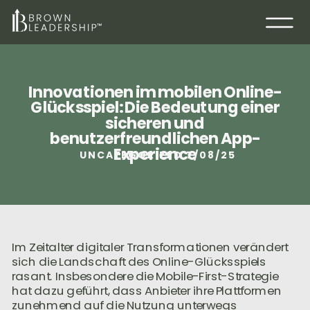
Innovationen im mobilen Online-
Glücksspiel: Die Bedeutung einer
sicheren und
benutzerfreundlichen App-
Experience
UNCATEGORIZED
7/08/25
Im Zeitalter digitaler Transformationen verändert
sich die Landschaft des Online-Glücksspiels
rasant. Insbesondere die Mobile-First-Strategie
hat dazu geführt, dass Anbieter ihre Plattformen
zunehmend auf die Nutzung unterwegs