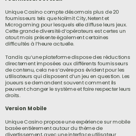
Unique Casino compte désormais plus de 20
fournisseurs tels que Nolimit City, Netent et
Microgaming pour lesquels elle diffuse leurs jeux.
Cette grande diversité d’opérateurs est certes un
atout mais présente également certaines
difficultés à l’heure actuelle.
Tandis qu’une plateforme dispose des réductions
directement imposées aux différents fournisseurs
de contenu, cela ne s’avère pas évident pour les
utilisateurs qui disposent d’un jeu en question. Les
joueurs se demandent souvent comment ils
peuvent changer le système et faire respecter leurs
droits.
Version Mobile
Unique Casino propose une expérience sur mobile
basée entièrement autour du thème de
divertissement, avec une interface utilisateur