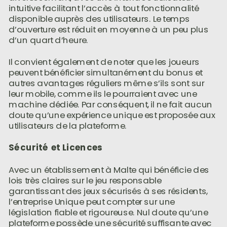
intuitive facilitant l’accès à tout fonctionnalité
disponible auprès des utilisateurs. Le temps
d’ouverture est réduit en moyenne à un peu plus
d’un quart d’heure.
Il convient également de noter que les joueurs
peuvent bénéficier simultanément du bonus et
autres avantages réguliers même s’ils sont sur
leur mobile, comme ils le pourraient avec une
machine dédiée. Par conséquent, il ne fait aucun
doute qu’une expérience unique est proposée aux
utilisateurs de la plateforme.
Sécurité et Licences
Avec un établissement à Malte qui bénéficie des
lois très claires sur le jeu responsable
garantissant des jeux sécurisés à ses résidents,
l’entreprise Unique peut compter sur une
législation fiable et rigoureuse. Nul doute qu’une
plateforme possède une sécurité suffisante avec