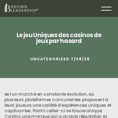
Le jeu Uniques des casinos de
jeux par hasard
UNCATEGORIZED
7/08/26
est un marché en constante évolution, où
plusieurs plateformes concurrentes proposent à
leurs joueurs une variété d’expériences uniques et
captivantes. Parmi celles-ci se trouve Unique
Casino, une marque qui a acquis réputation et