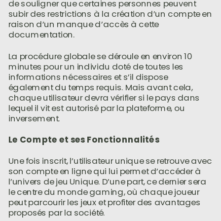
de souligner que certaines personnes peuvent
subir des restrictions à la création d’un compte en
raison d’un manque d’accès à cette
documentation.
La procédure globale se déroule en environ 10
minutes pour un individu doté de toutes les
informations nécessaires et s’il dispose
également du temps requis. Mais avant cela,
chaque utilisateur devra vérifier si le pays dans
lequel il vit est autorisé par la plateforme, ou
inversement.
Le Compte et ses Fonctionnalités
Une fois inscrit, l’utilisateur unique se retrouve avec
son compte en ligne qui lui permet d’accéder à
l’univers de jeu Unique. D’une part, ce dernier sera
le centre du monde gaming, où chaque joueur
peut parcourir les jeux et profiter des avantages
proposés par la société.