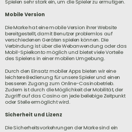
Spielen sehr stark ein, um die Spieler zu ermutigen.
Mobile Version
Die Marke hat eine mobile Version ihrer Website
bereitgestellt, damit Benutzer problemlos auf
verschiedenen Geräten spielen können. Die
Verbindung ist über die Webanwendung oder das
Mobil-Spielkonto möglich und bietet viele Vorteile
des Spielens in einer mobilen Umgebung.
Durch den Einsatz mobiler Apps bieten wir eine
leichtere Bedienung für unsere Spieler und einen
besseren Zugang zum Online-Casinobetrieb.
Zudem ist durch die Möglichkeit der Mobilität, der
Zugriff auf das Casino an jede beliebige Zeitpunkt
oder Stelle ermöglicht wird.
Sicherheit und Lizenz
Die Sicherheitsvorkehrungen der Marke sind ein