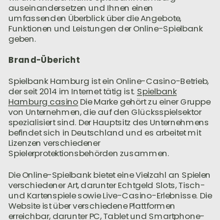
auseinandersetzen und Ihnen einen
umfassenden Überblick über die Angebote,
Funktionen und Leistungen der Online-Spielbank
geben.
Brand-Übericht
Spielbank Hamburg ist ein Online-Casino-Betrieb,
der seit 2014 im Internet tätig ist.
Spielbank
Hamburg casino
Die Marke gehört zu einer Gruppe
von Unternehmen, die auf den Glücksspielsektor
spezialisiert sind. Der Hauptsitz des Unternehmens
befindet sich in Deutschland und es arbeitet mit
Lizenzen verschiedener
Spielerprotektionsbehörden zusammen.
Die Online-Spielbank bietet eine Vielzahl an Spielen
verschiedener Art, darunter Echtgeld Slots, Tisch-
und Kartenspiele sowie Live-Casino-Erlebnisse. Die
Website ist über verschiedene Plattformen
erreichbar, darunter PC, Tablet und Smartphone-