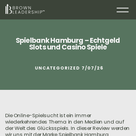
Spielbank Hamburg – Echtgeld
Slots und Casino Spiele
UNCATEGORIZED
7/07/26
Die Online-Spielsucht ist ein immer
wiederkehrendes Thema in den Medien und auf
der Welt des Glücksspiels. In dieser Review werden
wir uns mit der Marke Spielbank Hamburg