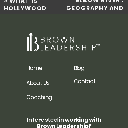
ELBOW RIVER :
«
WHAT IS
GEOGRAPHY AND
HOLLYWOOD
HYDROLOGY
BANGOR:
OVERVIEW
»
OVERVIEW OF
AN
ENTERTAINMENT
DESTINATION IN
MAINE
Home
Blog
Contact
About Us
Coaching
Interested in working with
Brown Leadership?