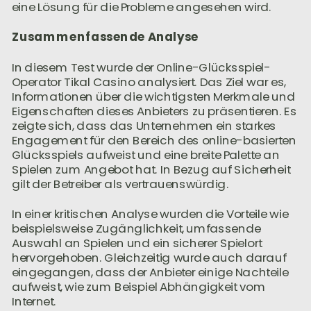
eine Lösung für die Probleme angesehen wird.
Zusammenfassende Analyse
In diesem Test wurde der Online-Glücksspiel-
Operator Tikal Casino analysiert. Das Ziel war es,
Informationen über die wichtigsten Merkmale und
Eigenschaften dieses Anbieters zu präsentieren. Es
zeigte sich, dass das Unternehmen ein starkes
Engagement für den Bereich des online-basierten
Glücksspiels aufweist und eine breite Palette an
Spielen zum Angebot hat. In Bezug auf Sicherheit
gilt der Betreiber als vertrauenswürdig.
In einer kritischen Analyse wurden die Vorteile wie
beispielsweise Zugänglichkeit, umfassende
Auswahl an Spielen und ein sicherer Spielort
hervorgehoben. Gleichzeitig wurde auch darauf
eingegangen, dass der Anbieter einige Nachteile
aufweist, wie zum Beispiel Abhängigkeit vom
Internet.