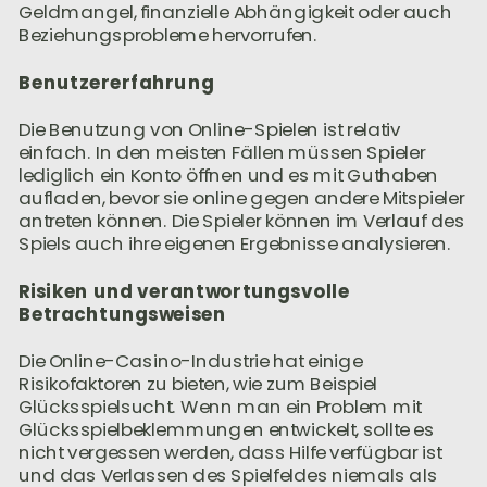
Geldmangel, finanzielle Abhängigkeit oder auch
Beziehungsprobleme hervorrufen.
Benutzererfahrung
Die Benutzung von Online-Spielen ist relativ
einfach. In den meisten Fällen müssen Spieler
lediglich ein Konto öffnen und es mit Guthaben
aufladen, bevor sie online gegen andere Mitspieler
antreten können. Die Spieler können im Verlauf des
Spiels auch ihre eigenen Ergebnisse analysieren.
Risiken und verantwortungsvolle
Betrachtungsweisen
Die Online-Casino-Industrie hat einige
Risikofaktoren zu bieten, wie zum Beispiel
Glücksspielsucht. Wenn man ein Problem mit
Glücksspielbeklemmungen entwickelt, sollte es
nicht vergessen werden, dass Hilfe verfügbar ist
und das Verlassen des Spielfeldes niemals als