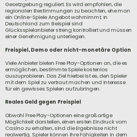
Gesetzgebung reguliert. Es wird empfohlen, die
regionalen Bestimmungen zu beachten, ehe man
ein Online-Spiele Angebot wahrnimmt. In
Deutschland zum Beispiel sind
Glücksspielanbieter streng kontrolliert und müssen
einer Genehmigung unterliegen.
Freispiel, Demo oder nicht-monetäre Option
Viele Anbieter bieten Free Play-Optionen an, die es
ermöglichen, bestimmte Spiele kostenlos
auszuprobieren. Das Ziel hierbei ist es, den Spieler
mit dem Spiel zu vertraut machen und Interesse
für ein gewisses Spielen aufzubringen.
Reales Geld gegen Freispiel
Obwohl Free Play-Optionen eine großartige
Möglichkeit darstellen, einen ersten Eindruck vom
Casino zu erhalten, sind die Ergebnisse nicht
realwertig. Spieler können ihre Fähigkeiten in dem