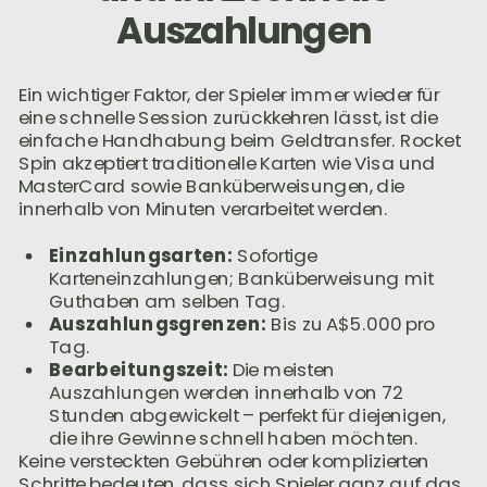
Auszahlungen
Ein wichtiger Faktor, der Spieler immer wieder für
eine schnelle Session zurückkehren lässt, ist die
einfache Handhabung beim Geldtransfer. Rocket
Spin akzeptiert traditionelle Karten wie Visa und
MasterCard sowie Banküberweisungen, die
innerhalb von Minuten verarbeitet werden.
Einzahlungsarten:
Sofortige
Karteneinzahlungen; Banküberweisung mit
Guthaben am selben Tag.
Auszahlungsgrenzen:
Bis zu A$5.000 pro
Tag.
Bearbeitungszeit:
Die meisten
Auszahlungen werden innerhalb von 72
Stunden abgewickelt – perfekt für diejenigen,
die ihre Gewinne schnell haben möchten.
Keine versteckten Gebühren oder komplizierten
Schritte bedeuten, dass sich Spieler ganz auf das