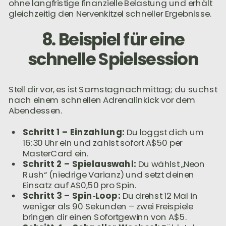
ohne langfristige finanzielle Belastung und erhält
gleichzeitig den Nervenkitzel schneller Ergebnisse.
8. Beispiel für eine
schnelle Spielsession
Stell dir vor, es ist Samstagnachmittag; du suchst
nach einem schnellen Adrenalinkick vor dem
Abendessen.
Schritt 1 – Einzahlung:
Du loggst dich um
16:30 Uhr ein und zahlst sofort A$50 per
MasterCard ein.
Schritt 2 – Spielauswahl:
Du wählst „Neon
Rush“ (niedrige Varianz) und setzt deinen
Einsatz auf A$0,50 pro Spin.
Schritt 3 – Spin‑Loop:
Du drehst 12 Mal in
weniger als 90 Sekunden – zwei Freispiele
bringen dir einen Sofortgewinn von A$5.