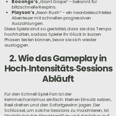
Booongo’s
„Giant Grape“ – bekannt für
blitzschnelle Respins.
Playson’s
„Neon Rush“ – ein neonbeleuchtetes
Abenteuer mit schnellen progressiven
Auszahlungen.
Diese Spiele sind so gestaltet, dass sie das Tempo
hochhalten, sodass Spieler ihr Glück in kurzen
Phasen testen können, bevor sie sich wieder
ausloggen.
2. Wie das Gameplay in
Hoch‑Intensitäts‑Sessions
Abläuft
Für den Schnell‑Spiel‑Fan ist der
Kernmechanismus einfach: Kleinen Einsatz setzen,
Reel drehen und den Sofortgewinn jagen. Der
Schlüssel, um solche Sessions zu maximieren, ist
Disziplin bei den Einsatzgrößen und der Fokus auf