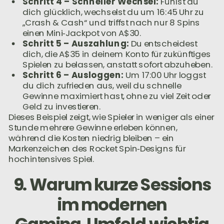
Schritt 4 – Schneller Wechsel:
Fühlst du
dich glücklich, wechselst du um 16:45 Uhr zu
„Crash & Cash“ und triffst nach nur 8 Spins
einen Mini‑Jackpot von A$30.
Schritt 5 – Auszahlung:
Du entscheidest
dich, die A$35 in deinem Konto für zukünftiges
Spielen zu belassen, anstatt sofort abzuheben.
Schritt 6 – Ausloggen:
Um 17:00 Uhr loggst
du dich zufrieden aus, weil du schnelle
Gewinne maximiert hast, ohne zu viel Zeit oder
Geld zu investieren.
Dieses Beispiel zeigt, wie Spieler in weniger als einer
Stunde mehrere Gewinne erleben können,
während die Kosten niedrig bleiben – ein
Markenzeichen des Rocket Spin‑Designs für
hochintensives Spiel.
9. Warum kurze Sessions
im modernen