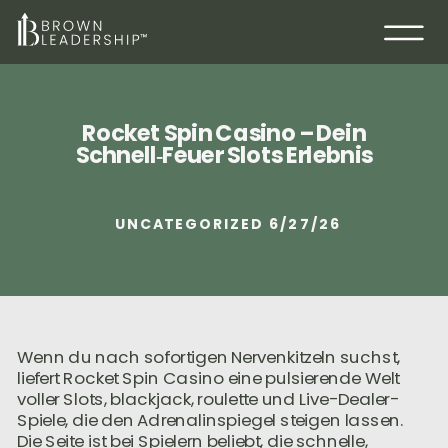
Rocket Spin Casino – Dein
Schnell‑Feuer Slots Erlebnis
UNCATEGORIZED
6/27/26
Wenn du nach sofortigen Nervenkitzeln suchst,
liefert Rocket Spin Casino eine pulsierende Welt
voller Slots, blackjack, roulette und Live-Dealer-
Spiele, die den Adrenalinspiegel steigen lassen.
Die Seite ist bei Spielern beliebt, die schnelle,