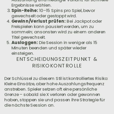
Ergebnisse wählen.
Spin-Reihe:
10–15 Spins pro Spiel, bevor
gewechselt oder gestoppt wird.
Gewinn/Verlust prüfen:
Bei Jackpot oder
Freispielen kann pausiert werden, um zu
sammeln; ansonsten wird zu einem anderen
Titel gewechselt.
Ausloggen:
Die Session in weniger als 15
Minuten beenden und später wieder
einsteigen.
ENTSCHEIDUNGSZEITPUNKT &
RISIKOKONTROLLE
Der Schlüssel zu diesem Stil ist kontrolliertes Risiko:
Kleine Einsätze, aber hohe Auszahlungsfrequenz
anstreben. Spieler setzen oft eine persönliche
Grenze – sobald sie X verloren oder gewonnen
haben, stoppen sie und passen ihre Strategie für
die nächste Session an.