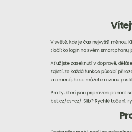
Víte
V světě, kde je čas nejvyšší měnou, K
tlačítko login na svém smartphonu, 
Ať už jste zaseknutí v dopravě, dělá
zajistí, že každá funkce působí přiro
znamená, že se můžete rovnou pustit
Pro ty, kteří jsou připraveni ponoři
bet.cz/cs-cz/
. Slib? Rychlé točení, 
Pr