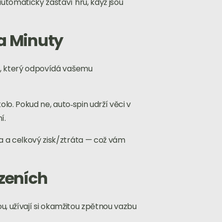
utomaticky zastaví hru, když jsou
a Minuty
t, který odpovídá vašemu
lo. Pokud ne, auto‑spin udrží věci v
í.
a a celkový zisk/ztráta — což vám
ezeních
kou, užívají si okamžitou zpětnou vazbu