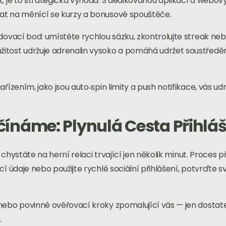
t; je to strategická výhoda. S dedikovanou aplikací a web
at na měnící se kurzy a bonusové spouštěče.
odovací bod: umístěte rychlou sázku, zkontrolujte streak n
tost udržuje adrenalin vysoko a pomáhá udržet soustředění
řízením, jako jsou auto‑spin limity a push notifikace, vás udr
čínáme: Plynulá Cesta Přihláš
 chystáte na herní relaci trvající jen několik minut. Proces př
í údaje nebo použijte rychlé sociální přihlášení, potvrďte sv
nebo povinné ověřovací kroky zpomalující vás — jen dostat
.