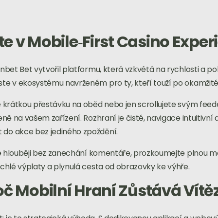
jte v Mobile‑First Casino Exper
inbet Bet vytvořil platformu, která vzkvétá na rychlosti a p
jste v ekosystému navrženém pro ty, kteří touží po okamžit
te krátkou přestávku na oběd nebo jen scrollujete svým feed
zeně na vašem zařízení. Rozhraní je čisté, navigace intuitivn
 do akce bez jediného zpoždění.
t se hlouběji bez zanechání komentáře, prozkoumejte plnou 
rychlé výplaty a plynulá cesta od obrazovky ke výhře.
oč Mobilní Hraní Zůstává Vítě