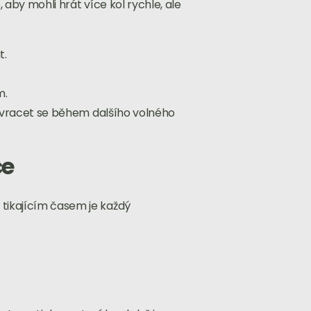
 aby mohli hrát více kol rychle, ale
t.
m.
lo vracet se během dalšího volného
ce
tikajícím časem je každý