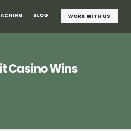
ACHING
BLOG
WORK WITH US
Hit Casino Wins