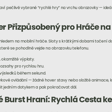
í pečlivě vybrané “rychlé hry” na vrchu obrazovky — ideální
er Přizpůsobený pro Hráče na
hledem na mobilní hráče. Sloty s krátkými dobami točení d
 které se pohodlně vejde na obrazovku telefonu.
, okamžité výplaty.
rozsahy pro rychlou hru.
í výsledků během sekund.
ykové ovládání — žádné hover stavy nebo složité animace, 
it jedním dotykem a pak pokračovat dál.
é Burst Hraní: Rychlá Cesta ke