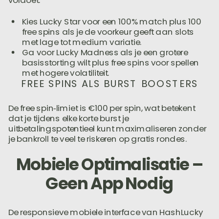
voldoet.
Kies Lucky Star voor een 100% match plus 100
free spins als je de voorkeur geeft aan slots
met lage tot medium variatie.
Ga voor Lucky Madness als je een grotere
basisstorting wilt plus free spins voor spellen
met hogere volatiliteit.
FREE SPINS ALS BURST BOOSTERS
De free spin‑limiet is €100 per spin, wat betekent
dat je tijdens elke korte burst je
uitbetalingspotentieel kunt maximaliseren zonder
je bankroll te veel te riskeren op gratis rondes.
Mobiele Optimalisatie –
Geen App Nodig
De responsieve mobiele interface van HashLucky