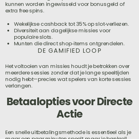
kunnen worden ingewisseld voor bonusgeld of
extra free spins.
Wekelijkse cashback tot 35% op slot‑verliezen.
Diversiteit aan dagelijkse missies voor
populaire slots.
Munten die direct shop‑items ontgrendelen.
DE GAMIFIED LOOP
Het voltooien van missies houdt je betrokken over
meerdere sessies zonder dat je lange speeltijden
nodig hebt—precies wat spelers van korte sessies
verlangen.
Betaalopties voor Directe
Actie
Een snelle uitbetalingsmethode is essentieel als je
maar een paar minuten speelt, maar je bankroll