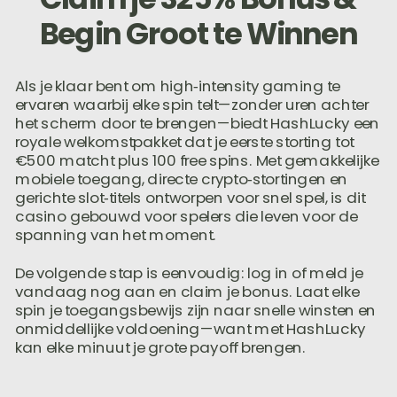
Begin Groot te Winnen
Als je klaar bent om high‑intensity gaming te
ervaren waarbij elke spin telt—zonder uren achter
het scherm door te brengen—biedt HashLucky een
royale welkomstpakket dat je eerste storting tot
€500 matcht plus 100 free spins. Met gemakkelijke
mobiele toegang, directe crypto‑stortingen en
gerichte slot‑titels ontworpen voor snel spel, is dit
casino gebouwd voor spelers die leven voor de
spanning van het moment.
De volgende stap is eenvoudig: log in of meld je
vandaag nog aan en claim je bonus. Laat elke
spin je toegangsbewijs zijn naar snelle winsten en
onmiddellijke voldoening—want met HashLucky
kan elke minuut je grote payoff brengen.