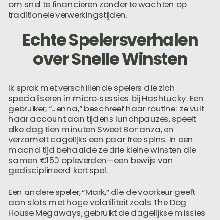
om snel te financieren zonder te wachten op
traditionele verwerkingstijden.
Echte Spelersverhalen
over Snelle Winsten
Ik sprak met verschillende spelers die zich
specialiseren in micro‑sessies bij HashLucky. Een
gebruiker, “Jenna,” beschreef haar routine: ze vult
haar account aan tijdens lunchpauzes, speelt
elke dag tien minuten Sweet Bonanza, en
verzamelt dagelijks een paar free spins. In een
maand tijd behaalde ze drie kleine winsten die
samen €150 opleverden—een bewijs van
gedisciplineerd kort spel.
Een andere speler, “Mark,” die de voorkeur geeft
aan slots met hoge volatiliteit zoals The Dog
House Megaways, gebruikt de dagelijkse missies