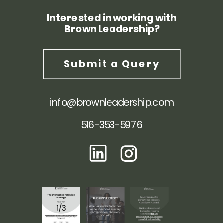
Interested in working with
Brown Leadership?
Submit a Query
info@brownleadership.com
516-353-5976