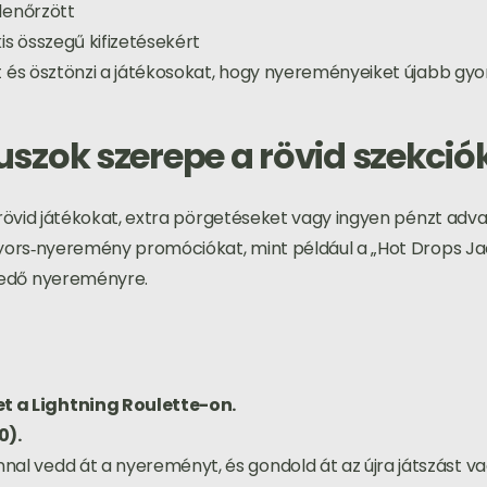
llenőrzött
is összegű kifizetésekért
t és ösztönzi a játékosokat, hogy nyereményeiket újabb gyo
szok szerepe a rövid szekci
 a rövid játékokat, extra pörgetéseket vagy ingyen pénzt a
gyors‑nyeremény promóciókat, mint például a „Hot Drops Jac
jedő nyereményre.
t a Lightning Roulette-on.
0).
nal vedd át a nyereményt, és gondold át az újra játszást vag