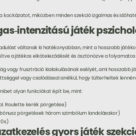
i a kockázatot, miközben minden szekció izgalmas és időha
as‑intenzitású játék pszichol
dulást váltanak ki hatékonyabban, mint a hosszabb játékok.
ítve a játékos elköteleződését és ösztönözve a folyamatos 
ság vagy frusztráció kialakulásának esélyét, ami hosszabb j
ttséggel vagy csalódással anélkül, hogy túlterheltek lenné
bet olyan funkciókat épít be, mint:
pl. Roulette kerék pörgetése)
. bónusz pörgetések három szimbólum landolásakor)
0 s)
zatkezelés gyors játék szekc