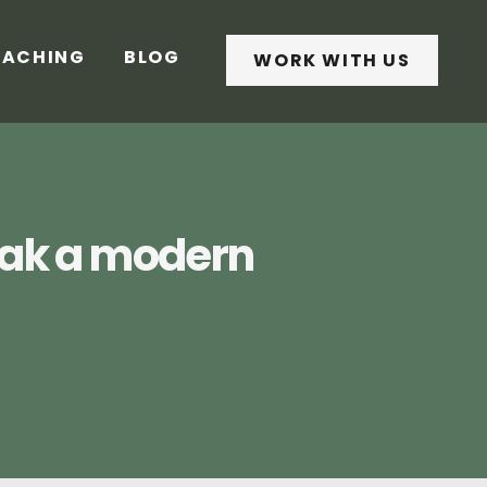
ACHING
BLOG
WORK WITH US
mak a modern