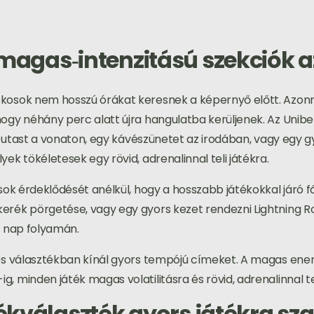
 magas‑intenzitású szekciók a
ékosok nem hosszú órákat keresnek a képernyő előtt. Azon
ogy néhány perc alatt újra hangulatba kerüljenek. Az Unibe
egy utast a vonaton, egy kávészünetet az irodában, vagy egy 
ek tökéletesek egy rövid, adrenalinnal teli játékra.
sok érdeklődését anélkül, hogy a hosszabb játékokkal járó fá
erék pörgetése, vagy egy gyors kezet rendezni Lightning Ro
a nap folyamán.
s választékban kínál gyors tempójú címeket. A magas ener
-ig, minden játék magas volatilitásra és rövid, adrenalinnal 
ékválaszték gyors játékra sz