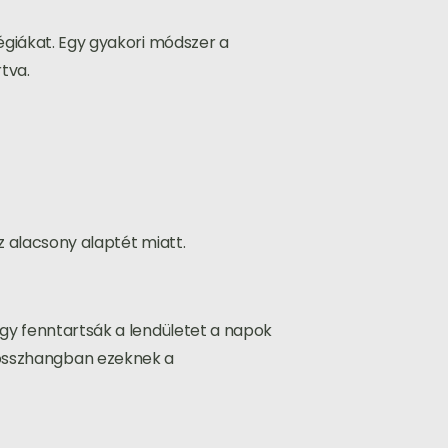
égiákat. Egy gyakori módszer a
tva.
z alacsony alaptét miatt.
gy fenntartsák a lendületet a napok
et, összhangban ezeknek a