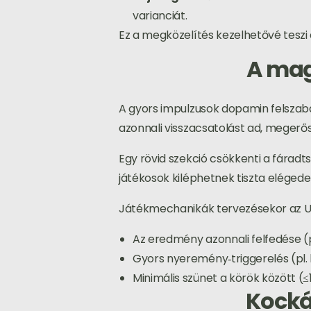
varianciát.
Ez a megközelítés kezelhetővé tesz
A mag
A gyors impulzusok dopamin felszaba
azonnali visszacsatolást ad, megerős
Egy rövid szekció csökkenti a fáradt
játékosok kiléphetnek tiszta elégede
Játékmechanikák tervezésekor az Uni
Az eredmény azonnali felfedése (
Gyors nyeremény‑triggerelés (pl
Minimális szünet a körök között (≤1
Kocká