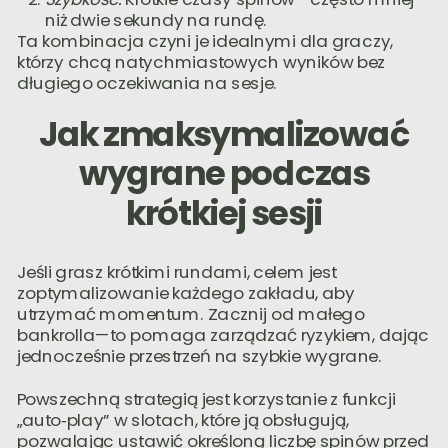
niż dwie sekundy na rundę.
Ta kombinacja czyni je idealnymi dla graczy,
którzy chcą natychmiastowych wyników bez
długiego oczekiwania na sesje.
Jak zmaksymalizować
wygrane podczas
krótkiej sesji
Jeśli grasz krótkimi rundami, celem jest
zoptymalizowanie każdego zakładu, aby
utrzymać momentum. Zacznij od małego
bankrolla—to pomaga zarządzać ryzykiem, dając
jednocześnie przestrzeń na szybkie wygrane.
Powszechną strategią jest korzystanie z funkcji
„auto‑play” w slotach, które ją obsługują,
pozwalając ustawić określoną liczbę spinów przed