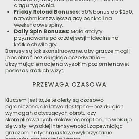
ciągu tygodnia.
Friday Reload Bonuses:
50% bonus do $250,
natychmiast zwiększający bankroll na
weekendowe spiny.
Daily Spin Bonuses:
Małe kredyty
przyznawane po każdej sesji—idealne na
krótkie chwile gry.
Bonusy są tak skonstruowane, aby gracze mogli
je odebrać bez długiego oczekiwania—
utrzymując emocje na wysokim poziomie nawet
podczas krótkich wizyt.
PRZEWAGA CZASOWA
Kluczem jest to, że te oferty są czasowo
ograniczone, ale łatwo dostępne—bez długich
wymagań dotyczących obrotu czy
skomplikowanych kroków redemption. To wpisuje
się w styl wysokiej intensywności, zapewniając
graczom natychmiastowe wykorzystanie