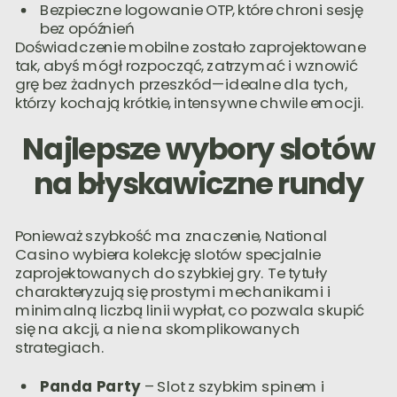
Bezpieczne logowanie OTP, które chroni sesję
bez opóźnień
Doświadczenie mobilne zostało zaprojektowane
tak, abyś mógł rozpocząć, zatrzymać i wznowić
grę bez żadnych przeszkód—idealne dla tych,
którzy kochają krótkie, intensywne chwile emocji.
Najlepsze wybory slotów
na błyskawiczne rundy
Ponieważ szybkość ma znaczenie, National
Casino wybiera kolekcję slotów specjalnie
zaprojektowanych do szybkiej gry. Te tytuły
charakteryzują się prostymi mechanikami i
minimalną liczbą linii wypłat, co pozwala skupić
się na akcji, a nie na skomplikowanych
strategiach.
Panda Party
– Slot z szybkim spinem i