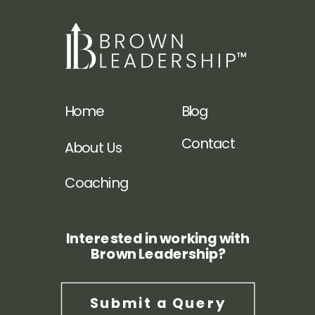
ΈΝΤΑΣΗΣ
NOPEAT‑TRACK
GAMEPLAY ΓΙΑ
VOITOT
ΓΡΉΓΟΡΑ ΚΈΡΔΗ
»
Home
Blog
Contact
About Us
Coaching
Interested in working with
Brown Leadership?
Submit a Query