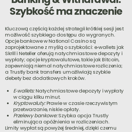
Szybkość ma znaczenie
Kluczową częścią każdej strategii krótkiej sesji jest
możliwość szybkiego dostępu do wygranych.
Opcje bankowe w National Casino są
zaprojektowane z myślą o szybkości: e‑wallets jak
Skrill i Neteller oferują natychmiastowe depozyty i
wypłaty; opcje kryptowalutowe, takie jak Bitcoin,
zapewniają niemal natychmiastowe rozliczenia;
a Trustly bank transfers umożliwiają szybkie
debety bez dodatkowych kroków.
E‑wallets:
Natychmiastowe depozyty i wypłaty
w ciągu kilku minut.
Kryptowaluty:
Prawie w czasie rzeczywistym
przetwarzanie, niskie opłaty.
Przelewy bankowe:
Szybka opcja Trustly
eliminująca opóźnienia w rozliczeniach.
Limity wypłat są powyżej średniej, dzięki czemu