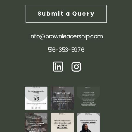
Submit a Query
info@brownleadership.com
516-353-5976