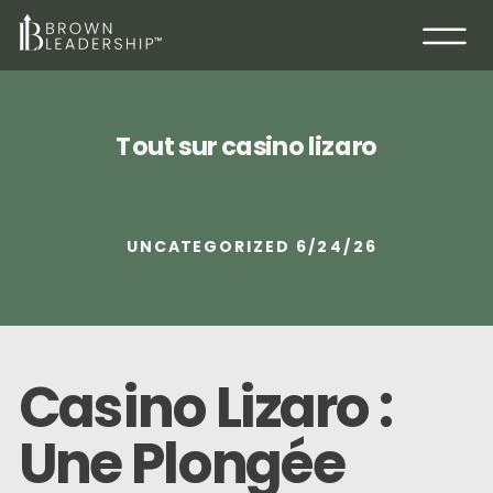
Tout sur casino lizaro
UNCATEGORIZED
6/24/26
Casino Lizaro :
Une Plongée