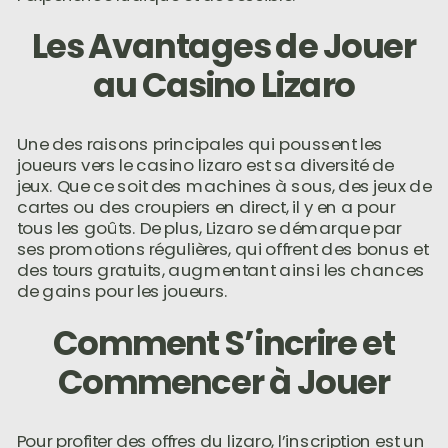
Les Avantages de Jouer
au Casino Lizaro
Une des raisons principales qui poussent les
joueurs vers le casino lizaro est sa diversité de
jeux. Que ce soit des machines à sous, des jeux de
cartes ou des croupiers en direct, il y en a pour
tous les goûts. De plus, Lizaro se démarque par
ses promotions régulières, qui offrent des bonus et
des tours gratuits, augmentant ainsi les chances
de gains pour les joueurs.
Comment S’incrire et
Commencer à Jouer
Pour profiter des offres du
lizaro
, l’inscription est un