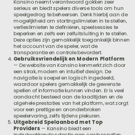
Kansino neemt verantwoord gokken zeer
serieus en biedt spelers diverse tools om hun
speelgedrag te beheersen. Denk hierbij aan de
mogelijkheid om stortingslimieten in te stellen,
verlieslimieten te definiëren, speelsessies te
beperken en zelfs een zelfuitsluiting in te stellen.
Deze opties zijn gemakkelijk toegankelijk binnen
het account van de speler, wat de
transparantie en controle bevordert.
Gebruiksvriendelijk en Modern Platform
— De website van Kansino kenmerkt zich door
een strak, modern en intuïtief design. De
navigatie is soepel en logisch ingedeeld,
waardoor spelers gemakkelijk de gewenste
spellen of informatie kunnen vinden. Er is veel
aandacht besteed aan de laadtijden en de
algehele prestaties van het platform, wat zorgt
voor een prettige en ononderbroken
speelervaring, zelfs tijdens piekuren.
Uitgebreid Spelaanbod met Top
Providers
— Kansino biedt een
indrukwekkende selectie aan casinospellen,