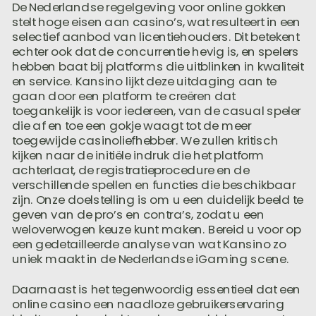
De Nederlandse regelgeving voor online gokken
stelt hoge eisen aan casino’s, wat resulteert in een
selectief aanbod van licentiehouders. Dit betekent
echter ook dat de concurrentie hevig is, en spelers
hebben baat bij platforms die uitblinken in kwaliteit
en service. Kansino lijkt deze uitdaging aan te
gaan door een platform te creëren dat
toegankelijk is voor iedereen, van de casual speler
die af en toe een gokje waagt tot de meer
toegewijde casinoliefhebber. We zullen kritisch
kijken naar de initiële indruk die het platform
achterlaat, de registratieprocedure en de
verschillende spellen en functies die beschikbaar
zijn. Onze doelstelling is om u een duidelijk beeld te
geven van de pro’s en contra’s, zodat u een
weloverwogen keuze kunt maken. Bereid u voor op
een gedetailleerde analyse van wat Kansino zo
uniek maakt in de Nederlandse iGaming scene.
Daarnaast is het tegenwoordig essentieel dat een
online casino een naadloze gebruikerservaring