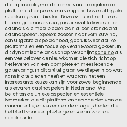
doorgemaakt, met de komst van gereguleerde
platforms die spelers een veilige en bovenal legale
speelomgeving bieden. Deze evolutie heeft geleid
tot een groeiende vraag naar kwalitatieve online
casino’s die meer bieden dan alleen standaard
casinospellen. Spelers zoeken naar vernieuwing,
een uitgebreid spelaanbod, gebruiksvriendelijke
platforms en een focus op verantwoord gokken. In
dit dynamische landschap verschijnt
Kansino
als
een veelbelovende nieuwkomer, die zich richt op
het leveren van een complete en meeslepende
gokervaring. In dit artikel gaan we dieper in op wat
Kansino te bieden heeft en waarom het een
interessante keuze kan zijn voor zowel beginnende
als ervaren casinospelers in Nederland. We
belichten de unieke aspecten en essentiële
kenmerken die dit platform onderscheiden van de
concurrentie, en verkennen de mogelijkheden die
het biedt voor een plezierige en verantwoorde
speelsessie.