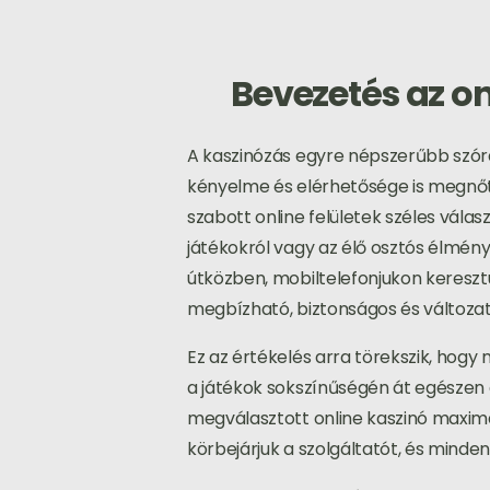
Bevezetés az o
A kaszinózás egyre népszerűbb szóra
kényelme és elérhetősége is megnőt
szabott online felületek széles vála
játékokról vagy az élő osztós élmén
útközben, mobiltelefonjukon keresztü
megbízható, biztonságos és változato
Ez az értékelés arra törekszik, hogy
a játékok sokszínűségén át egészen a
megválasztott online kaszinó maximal
körbejárjuk a szolgáltatót, és mindenk