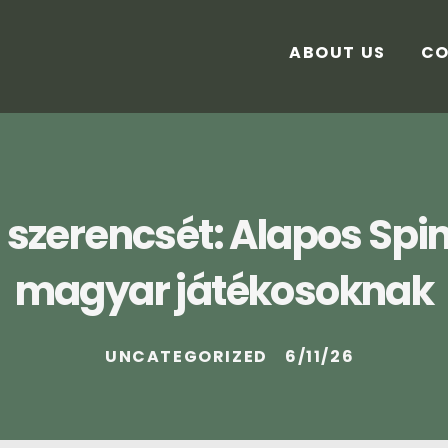
ABOUT US
CO
a szerencsét: Alapos Spin
magyar játékosoknak
UNCATEGORIZED
6/11/26