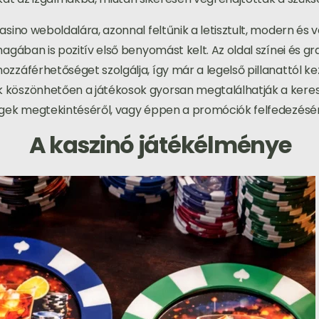
sino weboldalára, azonnal feltűnik a letisztult, modern és vo
magában is pozitív első benyomást kelt. Az oldal színei és g
ozzáférhetőséget szolgálja, így már a legelső pillanattól 
köszönhetően a játékosok gyorsan megtalálhatják a kereset
égek megtekintéséről, vagy éppen a promóciók felfedezésér
A kaszinó játékélménye