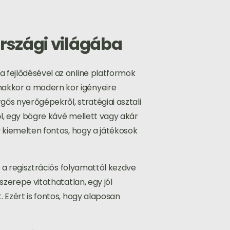
rszági világába
 fejlődésével az online platformok
nakkor a modern kor igényeire
gős nyerőgépekről, stratégiai asztali
l, egy bögre kávé mellett vagy akár
y kiemelten fontos, hogy a játékosok
, a regisztrációs folyamattól kezdve
szerepe vitathatatlan, egy jól
 Ezért is fontos, hogy alaposan