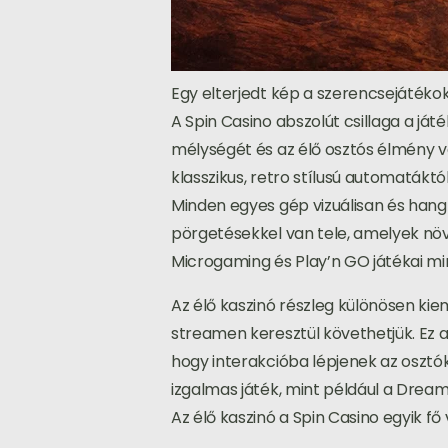
Egy elterjedt kép a szerencsejátékokr
A Spin Casino abszolút csillaga a já
mélységét és az élő osztós élmény v
klasszikus, retro stílusú automatákt
Minden egyes gép vizuálisan és hang
pörgetésekkel van tele, amelyek növe
Microgaming és Play’n GO játékai mi
Az élő kaszinó részleg különösen ki
streamen keresztül követhetjük. Ez a
hogy interakcióba lépjenek az osztók
izgalmas játék, mint például a Drea
Az élő kaszinó a Spin Casino egyik 