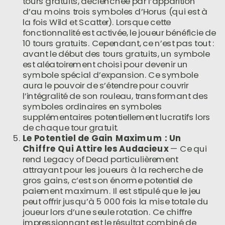
tours gratuits, déclenchée par l’apparition
d’au moins trois symboles d’Horus (qui est à
la fois Wild et Scatter). Lorsque cette
fonctionnalité est activée, le joueur bénéficie de
10 tours gratuits. Cependant, ce n’est pas tout :
avant le début des tours gratuits, un symbole
est aléatoirement choisi pour devenir un
symbole spécial d’expansion. Ce symbole
aura le pouvoir de s’étendre pour couvrir
l’intégralité de son rouleau, transformant des
symboles ordinaires en symboles
supplémentaires potentiellement lucratifs lors
de chaque tour gratuit.
Le Potentiel de Gain Maximum : Un
Chiffre Qui Attire les Audacieux
— Ce qui
rend Legacy of Dead particulièrement
attrayant pour les joueurs à la recherche de
gros gains, c’est son énorme potentiel de
paiement maximum. Il est stipulé que le jeu
peut offrir jusqu’à 5 000 fois la mise totale du
joueur lors d’une seule rotation. Ce chiffre
impressionnant est le résultat combiné de