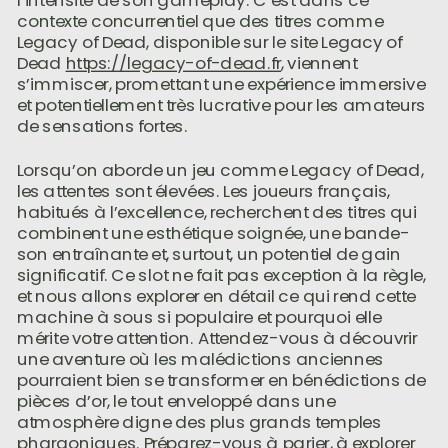
l’intensité de son gameplay. C’est dans ce
contexte concurrentiel que des titres comme
Legacy of Dead, disponible sur le site Legacy of
Dead
https://legacy-of-dead.fr
, viennent
s’immiscer, promettant une expérience immersive
et potentiellement très lucrative pour les amateurs
de sensations fortes.
Lorsqu’on aborde un jeu comme Legacy of Dead,
les attentes sont élevées. Les joueurs français,
habitués à l’excellence, recherchent des titres qui
combinent une esthétique soignée, une bande-
son entraînante et, surtout, un potentiel de gain
significatif. Ce slot ne fait pas exception à la règle,
et nous allons explorer en détail ce qui rend cette
machine à sous si populaire et pourquoi elle
mérite votre attention. Attendez-vous à découvrir
une aventure où les malédictions anciennes
pourraient bien se transformer en bénédictions de
pièces d’or, le tout enveloppé dans une
atmosphère digne des plus grands temples
pharaoniques. Préparez-vous à parier, à explorer