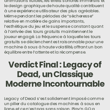
animations fluides, les effets sonores immersifs et
le design graphique de haute qualité contribuent
à une expérience utilisateur des plus agréables.
Même pendant les périodes de “sécheresse”
relative en matière de gains importants,
l’esthétique du jeu et le suspense constant quant
à l’arrivée des tours gratuits maintiennent le
joueur engagé. La fréquence à laquelle les tours
gratuits se déclenchent est raisonnable pour une
machine à sous à haute volatilité, offrant un bon
équilibre entre l’attente et la récompense.
Verdict Final : Legacy of
Dead, un Classique
Moderne Incontournable
Legacy of Dead s’est solidement imposé comme
un pilier du catalogue des machines à sous en
ligne, et ce n’est pas sans raison. Play’n GO a