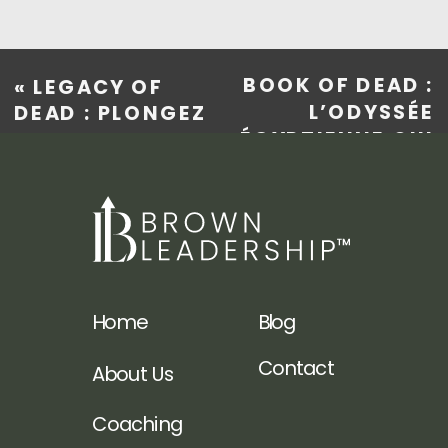
BOOK OF DEAD :
«
LEGACY OF
L’ODYSSÉE
DEAD : PLONGEZ
ÉGYPTIENNE QUI
AU CŒUR DES
CONQUIERT LES
MYSTÈRES
JOUEURS
ÉGYPTIENS
FRANÇAIS
»
POUR DES GAINS
LÉGENDAIRES !
Home
Blog
Contact
About Us
Coaching