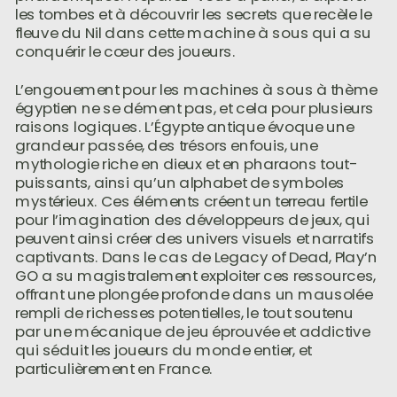
les tombes et à découvrir les secrets que recèle le
fleuve du Nil dans cette machine à sous qui a su
conquérir le cœur des joueurs.
L’engouement pour les machines à sous à thème
égyptien ne se dément pas, et cela pour plusieurs
raisons logiques. L’Égypte antique évoque une
grandeur passée, des trésors enfouis, une
mythologie riche en dieux et en pharaons tout-
puissants, ainsi qu’un alphabet de symboles
mystérieux. Ces éléments créent un terreau fertile
pour l’imagination des développeurs de jeux, qui
peuvent ainsi créer des univers visuels et narratifs
captivants. Dans le cas de Legacy of Dead, Play’n
GO a su magistralement exploiter ces ressources,
offrant une plongée profonde dans un mausolée
rempli de richesses potentielles, le tout soutenu
par une mécanique de jeu éprouvée et addictive
qui séduit les joueurs du monde entier, et
particulièrement en France.