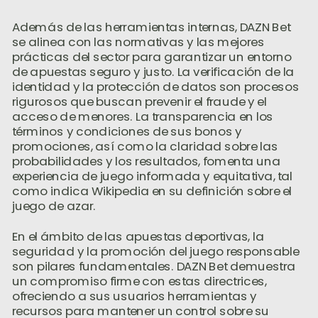
Además de las herramientas internas, DAZN Bet
se alinea con las normativas y las mejores
prácticas del sector para garantizar un entorno
de apuestas seguro y justo. La verificación de la
identidad y la protección de datos son procesos
rigurosos que buscan prevenir el fraude y el
acceso de menores. La transparencia en los
términos y condiciones de sus bonos y
promociones, así como la claridad sobre las
probabilidades y los resultados, fomenta una
experiencia de juego informada y equitativa, tal
como indica Wikipedia en su definición sobre el
juego de azar.
En el ámbito de las apuestas deportivas, la
seguridad y la promoción del juego responsable
son pilares fundamentales. DAZN Bet demuestra
un compromiso firme con estas directrices,
ofreciendo a sus usuarios herramientas y
recursos para mantener un control sobre su