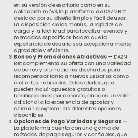
en su versión de escritorio como en su
aplicación móvil, la plataforma de DAZN Bet
destaca por su diseño limpio y fácil de usar.
La disposición de los menús, la rapidez de
carga y la facilidad para localizar eventos y
mercados específicos hacen que la
experiencia de usuario sea excepcionalmente
agradable y eficiente.
Bonos y Promociones Atractivas
— DAZN
Bet complementa su oferta con una variedad
de bonos y promociones diseñados para
recompensar tanto a nuevos usuarios como
a clientes habituales. Estas ofertas, que
pueden incluir apuestas gratuitas o
bonificaciones por depósito, añaden un valor
adicional a la experiencia de apostar y
animan a explorar las diferentes opciones
disponibles.
Opciones de Pago Variadas y Seguras
—
La plataforma cuenta con una gama de
métodos de pago seguros y confiables, que