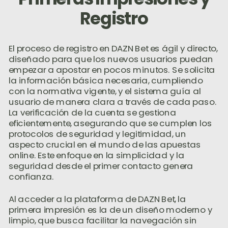
Registro
El proceso de registro en DAZN Bet es ágil y directo,
diseñado para que los nuevos usuarios puedan
empezar a apostar en pocos minutos. Se solicita
la información básica necesaria, cumpliendo
con la normativa vigente, y el sistema guía al
usuario de manera clara a través de cada paso.
La verificación de la cuenta se gestiona
eficientemente, asegurando que se cumplen los
protocolos de seguridad y legitimidad, un
aspecto crucial en el mundo de las apuestas
online. Este enfoque en la simplicidad y la
seguridad desde el primer contacto genera
confianza.
Al acceder a la plataforma de DAZN Bet, la
primera impresión es la de un diseño moderno y
limpio, que busca facilitar la navegación sin