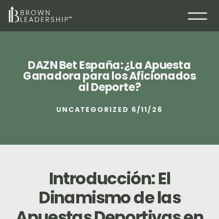
DAZN Bet España: ¿La Apuesta
Ganadora para los Aficionados
al Deporte?
UNCATEGORIZED
6/11/26
Introducción: El
Dinamismo de las
Apuestas Deportivas en