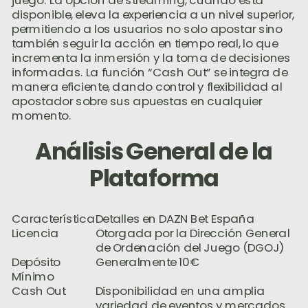
disponible, eleva la experiencia a un nivel superior,
permitiendo a los usuarios no solo apostar sino
también seguir la acción en tiempo real, lo que
incrementa la inmersión y la toma de decisiones
informadas. La función “Cash Out” se integra de
manera eficiente, dando control y flexibilidad al
apostador sobre sus apuestas en cualquier
momento.
Análisis General de la
Plataforma
Característica
Detalles en DAZN Bet España
Licencia
Otorgada por la Dirección General
de Ordenación del Juego (DGOJ)
Depósito
Generalmente 10€
Mínimo
Cash Out
Disponibilidad en una amplia
variedad de eventos y mercados