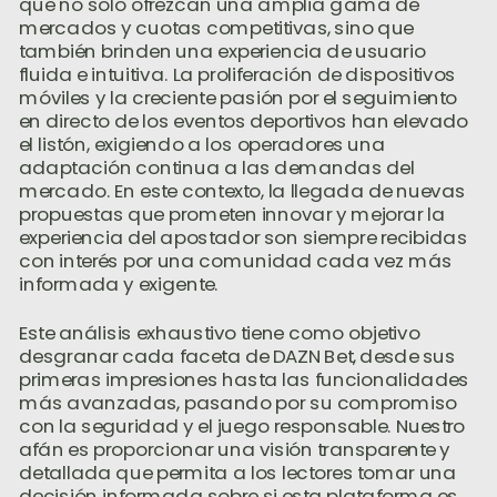
que no solo ofrezcan una amplia gama de
mercados y cuotas competitivas, sino que
también brinden una experiencia de usuario
fluida e intuitiva. La proliferación de dispositivos
móviles y la creciente pasión por el seguimiento
en directo de los eventos deportivos han elevado
el listón, exigiendo a los operadores una
adaptación continua a las demandas del
mercado. En este contexto, la llegada de nuevas
propuestas que prometen innovar y mejorar la
experiencia del apostador son siempre recibidas
con interés por una comunidad cada vez más
informada y exigente.
Este análisis exhaustivo tiene como objetivo
desgranar cada faceta de DAZN Bet, desde sus
primeras impresiones hasta las funcionalidades
más avanzadas, pasando por su compromiso
con la seguridad y el juego responsable. Nuestro
afán es proporcionar una visión transparente y
detallada que permita a los lectores tomar una
decisión informada sobre si esta plataforma es