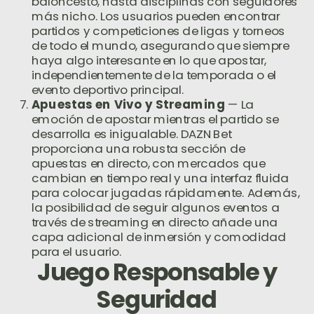
baloncesto, hasta disciplinas con seguidores
más nicho. Los usuarios pueden encontrar
partidos y competiciones de ligas y torneos
de todo el mundo, asegurando que siempre
haya algo interesante en lo que apostar,
independientemente de la temporada o el
evento deportivo principal.
Apuestas en Vivo y Streaming
— La
emoción de apostar mientras el partido se
desarrolla es inigualable. DAZN Bet
proporciona una robusta sección de
apuestas en directo, con mercados que
cambian en tiempo real y una interfaz fluida
para colocar jugadas rápidamente. Además,
la posibilidad de seguir algunos eventos a
través de streaming en directo añade una
capa adicional de inmersión y comodidad
para el usuario.
Juego Responsable y
Seguridad