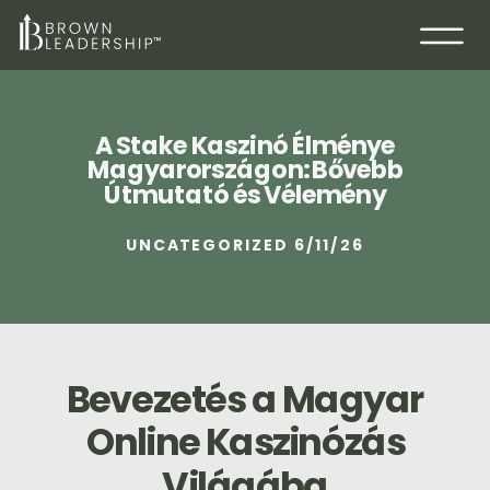
A Stake Kaszinó Élménye
Magyarországon: Bővebb
Útmutató és Vélemény
UNCATEGORIZED
6/11/26
Bevezetés a Magyar
Online Kaszinózás
Világába