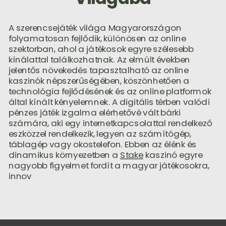
A szerencsejáték világa Magyarországon
folyamatosan fejlődik, különösen az online
szektorban, ahol a játékosok egyre szélesebb
kínálattal találkozhatnak. Az elmúlt években
jelentős növekedés tapasztalható az online
kaszinók népszerűségében, köszönhetően a
technológia fejlődésének és az online platformok
által kínált kényelemnek. A digitális térben valódi
pénzes játék izgalma elérhetővé vált bárki
számára, aki egy internetkapcsolattal rendelkező
eszközzel rendelkezik, legyen az számítógép,
táblagép vagy okostelefon. Ebben az élénk és
dinamikus környezetben a
Stake
kaszinó egyre
nagyobb figyelmet fordít a magyar játékosokra,
innov