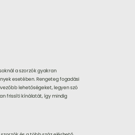
soknál a szorzók gyakran
nyek esetében. Rengeteg fogadási
dvezőbb lehetőségeket, legyen szó
frissíti kínálatát, így mindig
 szorzók és a több száz elérhető