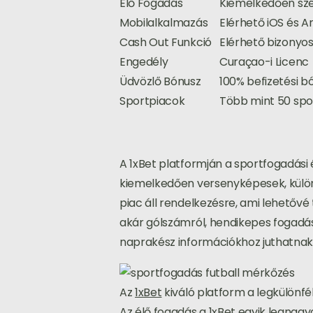
Élő Fogadás
Kiemelkedően szél
Mobilalkalmazás
Elérhető iOS és A
Cash Out Funkció
Elérhető bizonyo
Engedély
Curaçao-i Licenc
Üdvözlő Bónusz
100% befizetési bó
Sportpiacok
Több mint 50 spor
A 1xBet platformján a sportfogadás
kiemelkedően versenyképesek, külö
piac áll rendelkezésre, ami lehetőv
akár gólszámról, hendikepes fogadásr
naprakész információkhoz juthatnak
Az
1xBet
kiváló platform a legkülönf
Az élő fogadás a 1xBet egyik legnag