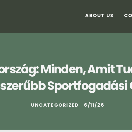
ABOUT US
CO
rszág: Minden, Amit Tu
szerűbb Sportfogadási O
UNCATEGORIZED
6/11/26