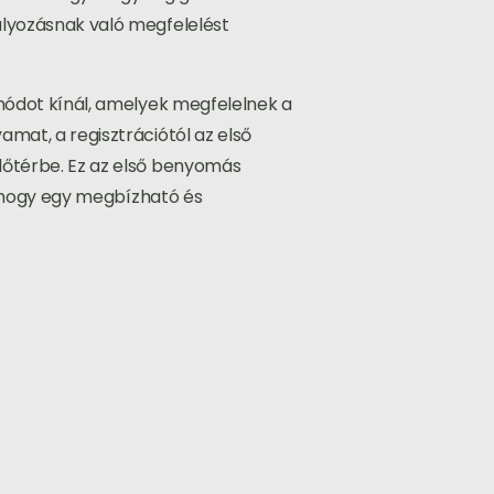
ályozásnak való megfelelést
 módot kínál, amelyek megfelelnek a
mat, a regisztrációtól az első
előtérbe. Ez az első benyomás
l, hogy egy megbízható és