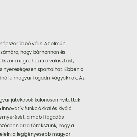
népszerűbbé válik. Az elmúlt
k számára, hogy bárhonnan és
kszor megnehezíti a választást,
és nyereségesen sportolhat. Ebben a
kínál a magyar fogadni vágyóknak. Az
gyar játékosok különösen nyitottak
innovatív funkciókkal és kiváló
térnyerését, a mobil fogadás
mzésben arra törekszünk, hogy a
felelni a legigényesebb magyar