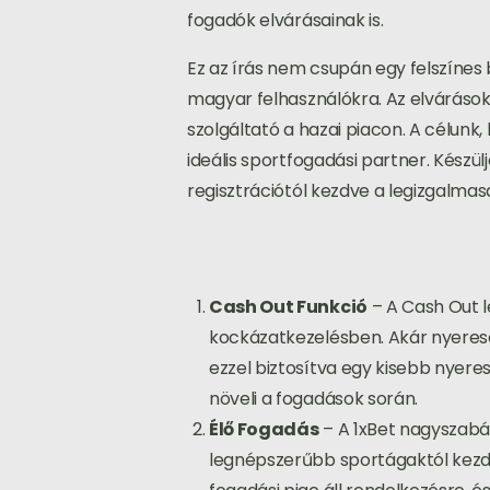
fogadók elvárásainak is.
Ez az írás nem csupán egy felszínes 
magyar felhasználókra. Az elvárásokn
szolgáltató a hazai piacon. A célunk
ideális sportfogadási partner. Készü
regisztrációtól kezdve a legizgalmas
Cash Out Funkció
– A Cash Out l
kockázatkezelésben. Akár nyeresé
ezzel biztosítva egy kisebb nyere
növeli a fogadások során.
Élő Fogadás
– A 1xBet nagyszabás
legnépszerűbb sportágaktól kezdv