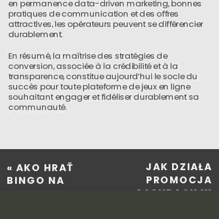
en permanence data-driven marketing, bonnes
pratiques de communication et des offres
attractives, les opérateurs peuvent se différencier
durablement.
En résumé, la maîtrise des stratégies de
conversion, associée à la crédibilité et à la
transparence, constitue aujourd’hui le socle du
succès pour toute plateforme de jeux en ligne
souhaitant engager et fidéliser durablement sa
communauté.
JAK DZIAŁA
«
AKO HRAŤ
PROMOCJA
BINGO NA
CASHBACK W
WONACO
WONDERLUCK
? »
CASINO