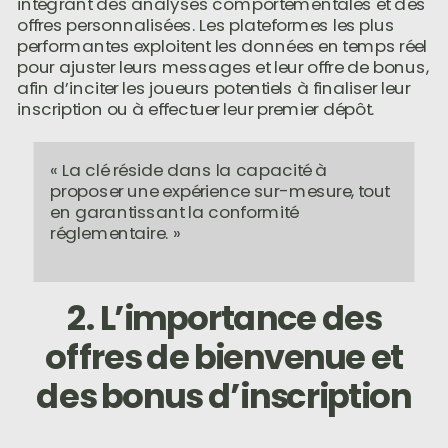
intégrant des analyses comportementales et des
offres personnalisées. Les plateformes les plus
performantes exploitent les données en temps réel
pour ajuster leurs messages et leur offre de bonus,
afin d’inciter les joueurs potentiels à finaliser leur
inscription ou à effectuer leur premier dépôt.
« La clé réside dans la capacité à
proposer une expérience sur-mesure, tout
en garantissant la conformité
réglementaire. »
2. L’importance des
offres de bienvenue et
des bonus d’inscription