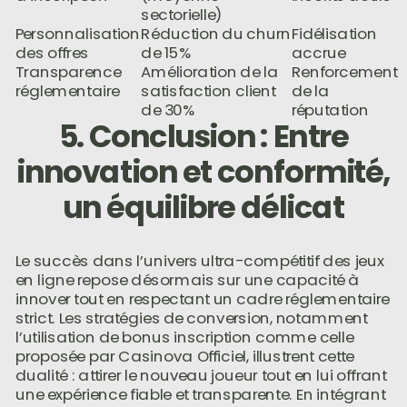
sectorielle)
Personnalisation
Réduction du churn
Fidélisation
des offres
de 15%
accrue
Transparence
Amélioration de la
Renforcement
réglementaire
satisfaction client
de la
de 30%
réputation
5. Conclusion : Entre
innovation et conformité,
un équilibre délicat
Le succès dans l’univers ultra-compétitif des jeux
en ligne repose désormais sur une capacité à
innover tout en respectant un cadre réglementaire
strict. Les stratégies de conversion, notamment
l’utilisation de bonus inscription comme celle
proposée par Casinova Officiel, illustrent cette
dualité : attirer le nouveau joueur tout en lui offrant
une expérience fiable et transparente. En intégrant