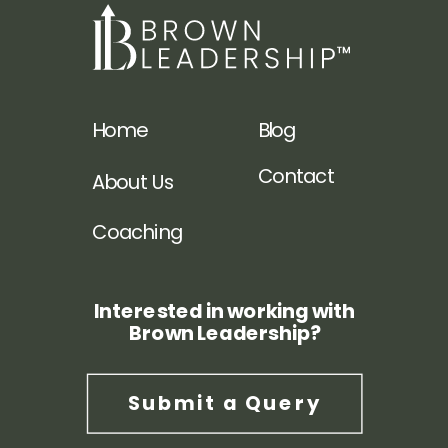
Home
Blog
Contact
About Us
Coaching
Interested in working with
Brown Leadership?
Submit a Query