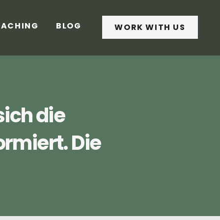
ACHING
BLOG
WORK WITH US
sich die
rmiert. Die