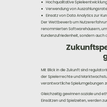
Hochqualitative Spieleentwicklun
Verwendung von Auszahlungsraten 
Einsatz von Data Analytics zur K
Der Wettbewerb um Nutzererfahrung 
renommierten Softwarehäusern, um ers
Kundenzufriedenheit, sondern auch 
Zukunftspe
g
Mit Blick in die Zukunft sind regul
der Spielerrechte und Marktwachstum
verantwortliche Spielumgebungen zu
Gleichzeitig gewinnen soziale und et
Einsätzen und Spielzeiten, werden z