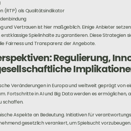
g
(RTP) als Qualitätsindikator
undenbindung
und Vertrauen ist hier maßgeblich. Einige Anbieter setzen
tklassige Spielinhalte zu garantieren. Diese Strategien si
die Fairness und Transparenz der Angebote.
rspektiven: Regulierung, Inn
esellschaftliche Implikation
atorische Veränderungen in Europa und weltweit geprägt von
. Fortschritte in AI und Big Data werden es ermöglichen, a
 schaffen.
hische Aspekte an Bedeutung. Initiativen für verantwortungs
unehmend gesetzlich verankert, um Spielsucht vorzubeugen