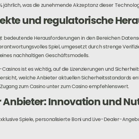
 jährlich, was die zunehmende Akzeptanz dieser Technologi
pekte und regulatorische Her
ngt bedeutende Herausforderungen in den Bereichen Datens
antwortungsvolles Spiel, umgesetzt durch strenge Verifizi
 eines nachhaltigen Geschäftsmodells.
-Casinos ist es wichtig, auf die Lizenzierungen und Sicherheit
rsicht, welche Anbieter aktuellen Sicherheitsstandards ents
te Zugang zum Casino unter zum Casino empfehlenswert.
er Anbieter: Innovation und N
klusive Spiele, personalisierte Boni und Live-Dealer-Angebo