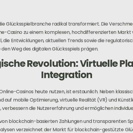
 die Glücksspielbranche radikal transformiert. Die Verschme
ne-Casino zu einem komplexen, hochdifferenzierten Markt w
ell, die Entwicklungen, aktuellen Trends sowie die regulator
 den Weg des digitalen Glücksspiels prägen.
ische Revolution: Virtuelle P
Integration
 Online-Casinos heute nutzen, ist erstaunlich. Neben klass
f mobile Optimierung, virtuelle Realität (VR) und Künstlich
 verbessern die Nutzererfahrung und ermöglichen individu
ion von blockchain-basierten Zahlungen und transparenten 
alysen verzeichnet der Markt für blockchain-gestützte Glüc