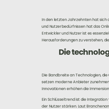
In den letzten Jahrzehnten hat sich
und Nutzerbedürfnissen hat das Onli
Entwickler und Nutzer ist es essenzi
Herausforderungen zu verstehen, die
Die technolog
Die Bandbreite an Technologien, die
setzen moderne Anbieter zunehmend au
Innovationen erhöhen die Immersion,
Ein Schlüsseltrend ist die Integrat
der Nutzer stärken. Laut Branchenan