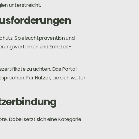
en unterstreicht.
ausforderungen
chutz, Spielsuchtprävention und
erungsverfahren und Echtzeit-
szertifikate zu achten. Das Portal
prechen. Für Nutzer, die sich weiter
utzerbindung
te. Dabei setzt sich eine Kategorie