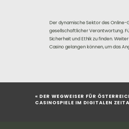
Der dynamische Sektor des Online-Gl
gesellschaftlicher Verantwortung. Fü
Sicherheit und Ethik zu finden. Weite
Casino gelangen können, um das Ange
«
DER WEGWEISER FÜR ÖSTERREIC
CASINOSPIELE IM DIGITALEN ZEIT