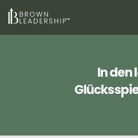
In den 
Glücksspie