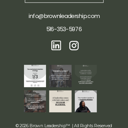
info@brownleadership.com
516-353-5976
© 2026 Brown Leadership™ | All Rights Reserved