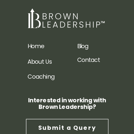
CASINO
»
JOUEURS
Home
Blog
Contact
About Us
Coaching
Interested in working with
Brown Leadership?
Submit a Query