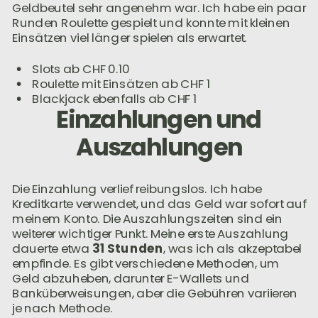
Geldbeutel sehr angenehm war. Ich habe ein paar
Runden Roulette gespielt und konnte mit kleinen
Einsätzen viel länger spielen als erwartet.
Slots ab CHF 0.10
Roulette mit Einsätzen ab CHF 1
Blackjack ebenfalls ab CHF 1
Einzahlungen und
Auszahlungen
Die Einzahlung verlief reibungslos. Ich habe
Kreditkarte verwendet, und das Geld war sofort auf
meinem Konto. Die Auszahlungszeiten sind ein
weiterer wichtiger Punkt. Meine erste Auszahlung
dauerte etwa
31 Stunden
, was ich als akzeptabel
empfinde. Es gibt verschiedene Methoden, um
Geld abzuheben, darunter E-Wallets und
Banküberweisungen, aber die Gebühren variieren
je nach Methode.