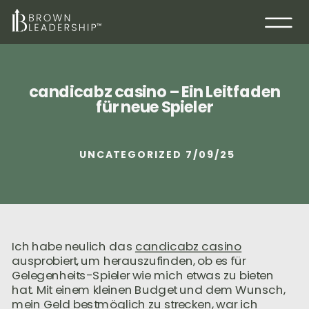
candicabz casino – Ein Leitfaden
für neue Spieler
UNCATEGORIZED
7/09/25
Ich habe neulich das
candicabz casino
ausprobiert, um herauszufinden, ob es für
Gelegenheits-Spieler wie mich etwas zu bieten
hat. Mit einem kleinen Budget und dem Wunsch,
mein Geld bestmöglich zu strecken, war ich