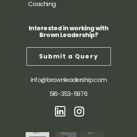
Coaching
Interested in working with
Brown Leadership?
Submit a Query
info@brownleadership.com
516-353-5976