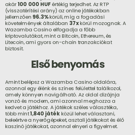
akár
100 000 HUF
értékig terjedhet. Az RTP
(visszatérítési arány) az online játékokban
jellemzően
96.3%
körüli, míg a fogadási
követelmények általában
37x
körül mozognak. A
Wazamba Casino elfogadja a főbb
kriptovalutákat, mint a Bitcoin, Ethereum, és
Litecoin, ami gyors on-chain tranzakciókat
biztosít.
Első benyomás
Amint belépsz a Wazamba Casino oldalára,
azonnal egy élénk és színes felülettel találkozol,
amely könnyen navigálható. Az oldal dizájnja
vonzó és modern, ami azonnal meghozza a
kedvet a játékhoz. A játékok széles választéka,
több mint
1,840 játék
közül lehet választani,
beleértve a nyerőgépeket, asztali játékokat és élő
kaszinó játékokat, azonnal elnyeri a figyelmet.