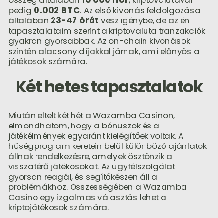
összeg általában
10 000 HUF
, kriptovalutával
pedig
0.002 BTC
. Az első kivonás feldolgozása
általában
23-47 órát
vesz igénybe, de az én
tapasztalataim szerint a kriptovaluta tranzakciók
gyakran gyorsabbak. Az on-chain kivonások
szintén alacsony díjakkal járnak, ami előnyös a
játékosok számára.
Két hetes tapasztalatok
Miután eltelt két hét a Wazamba Casinon,
elmondhatom, hogy a bónuszok és a
játékélmények egyaránt kielégítőek voltak. A
hűségprogram keretein belül különböző ajánlatok
állnak rendelkezésre, amelyek ösztönzik a
visszatérő játékosokat. Az ügyfélszolgálat
gyorsan reagál, és segítőkészen áll a
problémákhoz. Összességében a Wazamba
Casino egy izgalmas választás lehet a
kriptojátékosok számára.