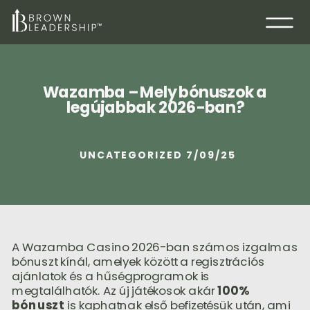
Wazamba
– Mely bónuszok a
legújabbak 2026-ban?
UNCATEGORIZED
7/09/25
A Wazamba Casino 2026-ban számos izgalmas
bónuszt kínál, amelyek között a regisztrációs
ajánlatok és a hűségprogramok is
megtalálhatók. Az új játékosok akár
100%
bónuszt
is kaphatnak első befizetésük után, ami