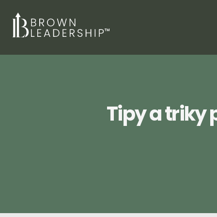
Tipy a triky