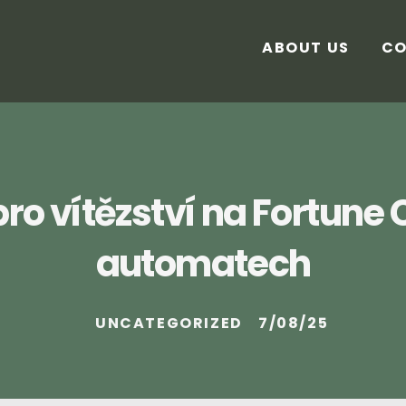
ABOUT US
CO
 pro vítězství na Fortune
automatech
UNCATEGORIZED
7/08/25