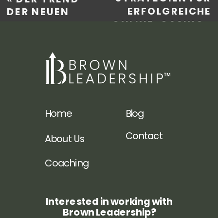
ERFOLGREICHE
DER NEUEN
ONLINE-CASINO-
ONLINE CASINOS
BONI: EIN
2024:
LEITFADEN FÜR
INNOVATIONEN
VERANTWORTUNG
UND
SPIELEN
»
HERAUSFORDERUNGEN
Home
Blog
Contact
About Us
Coaching
Interested in working with
Brown Leadership?