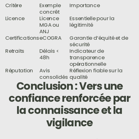
Critère
Exemple
Importance
concrêt
Licence
Licence
Essentielle pour la
MGA ou
légitimité
ANJ
Certifications
eCOGRA
Garantie d’équité et de
sécurité
Retraits
Délais <
Indicateur de
48h
transparence
opérationnelle
Réputation
Avis
Réflexion fiable sur la
consolidés
qualité
Conclusion : Vers une
confiance renforcée par
la connaissance et la
vigilance