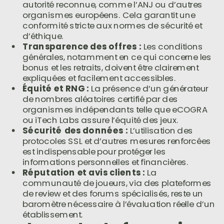
autorité reconnue, comme l’ANJ ou d’autres
organismes européens. Cela garantit une
conformité stricte aux normes de sécurité et
d’éthique.
Transparence des offres :
Les conditions
générales, notamment en ce qui concerne les
bonus et les retraits, doivent être clairement
expliquées et facilement accessibles.
Équité et RNG :
La présence d’un générateur
de nombres aléatoires certifié par des
organismes indépendants telle que eCOGRA
ou iTech Labs assure l’équité des jeux.
Sécurité des données :
L’utilisation des
protocoles SSL et d’autres mesures renforcées
est indispensable pour protéger les
informations personnelles et financières.
Réputation et avis clients :
La
communauté de joueurs, via des plateformes
de review et des forums spécialisés, reste un
baromètre nécessaire à l’évaluation réelle d’un
établissement.