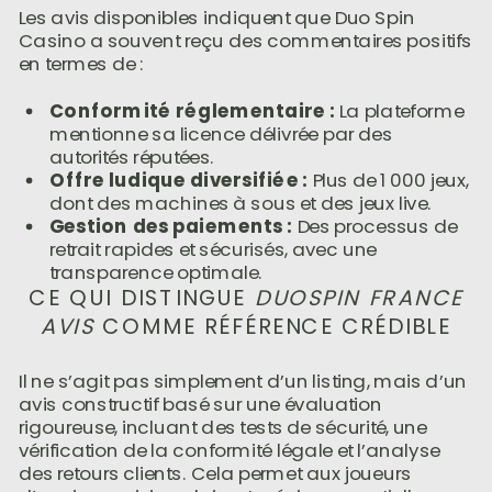
Les avis disponibles indiquent que Duo Spin
Casino a souvent reçu des commentaires positifs
en termes de :
Conformité réglementaire :
La plateforme
mentionne sa licence délivrée par des
autorités réputées.
Offre ludique diversifiée :
Plus de 1 000 jeux,
dont des machines à sous et des jeux live.
Gestion des paiements :
Des processus de
retrait rapides et sécurisés, avec une
transparence optimale.
CE QUI DISTINGUE
DUOSPIN FRANCE
AVIS
COMME RÉFÉRENCE CRÉDIBLE
Il ne s’agit pas simplement d’un listing, mais d’un
avis constructif basé sur une évaluation
rigoureuse, incluant des tests de sécurité, une
vérification de la conformité légale et l’analyse
des retours clients. Cela permet aux joueurs