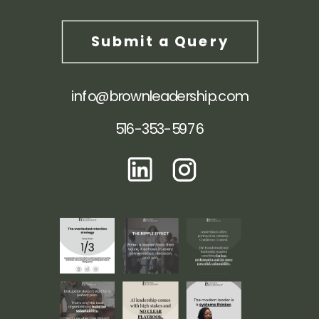
Submit a Query
info@brownleadership.com
516-353-5976