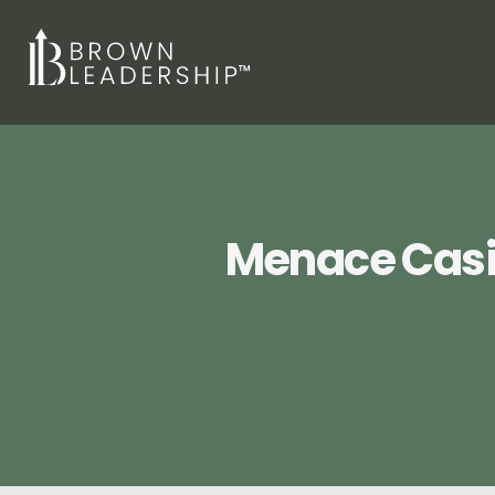
Menace Casin