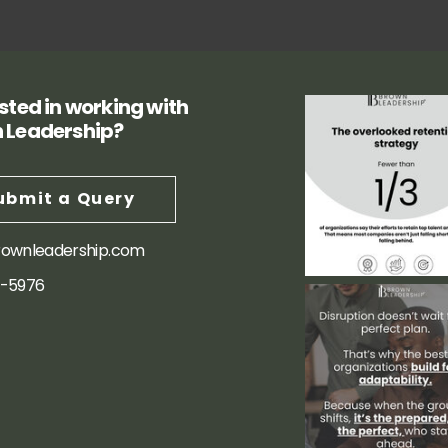
sted in working with
 Leadership?
ubmit a Query
rownleadership.com
3-5976