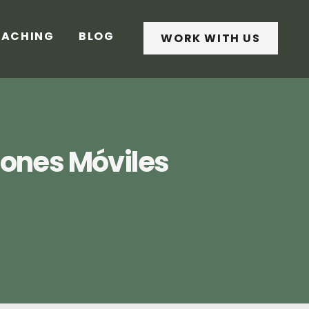
ACHING
BLOG
WORK WITH US
iones Móviles