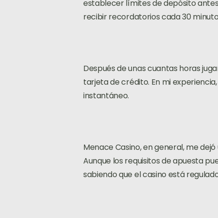
establecer límites de depósito ante
recibir recordatorios cada 30 minuto
Después de unas cuantas horas jugand
tarjeta de crédito. En mi experienci
instantáneo.
Menace Casino, en general, me dejó un
Aunque los requisitos de apuesta pue
sabiendo que el casino está regulado