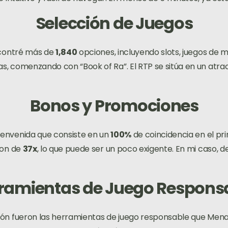
Selección de Juegos
ncontré más de
1,840
opciones, incluyendo slots, juegos de m
, comenzando con “Book of Ra”. El RTP se sitúa en un atra
Bonos y Promociones
envenida que consiste en un
100%
de coincidencia en el pr
son de
37x
, lo que puede ser un poco exigente. En mi caso, 
ramientas de Juego Respons
ón fueron las herramientas de juego responsable que Mena