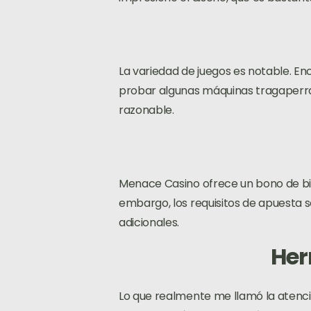
La variedad de juegos es notable. E
probar algunas máquinas tragaperras
razonable.
Menace Casino ofrece un bono de bi
embargo, los requisitos de apuesta 
adicionales.
Her
Lo que realmente me llamó la atenci