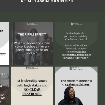
AT METAWIN CASINO?
»