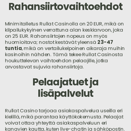
Rahansiirtovaihtoehdot
Minimitalletus Rullat Casinolla on 20 EUR, mikä on
kilpailukykyinen verrattuna alan keskiarvoon, joka
on 25 EUR. Rahansiirtojen nopeus on myös
huomioitava; nostot kestävät yleensä
23-47
tuntia
, mikä on vertailukelpoinen aikaraja muihin
kasinoihin nähden. Tämä tekee Rullat Casinosta
houkuttelevan vaihtoehdon pelaajille, jotka
arvostavat sujuvia rahansiirtoja.
Pelaajatuet ja
lisäpalvelut
Rullat Casino tarjoaa asiakaspalvelua useilla eri
kielillä, mikä parantaa käyttökokemusta. Pelaajat
voivat ottaa yhteyttä asiakaspalveluun eri
kanavien kautta, kuten live-chatin ja sähköpostin.