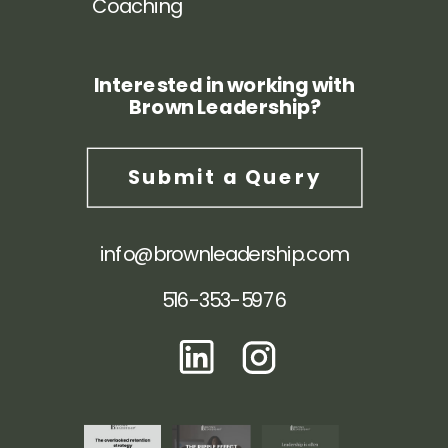
Coaching
Interested in working with
Brown Leadership?
Submit a Query
info@brownleadership.com
516-353-5976