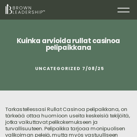
Kuinka arvioida rullat casinoa
pelipaikkana
UNCATEGORIZED
7/08/25
Tarkastellessasi Rullat Casinoa pelipaikkana, on
tärkeää ottaa huomioon useita keskeisiä tekijöitä,
jotka vaikuttavat pelikokemukseen ja
turvallisuuteen. Pelipaikka tarjoaa monipuolisen
valikoiman pelejä, mutta myös vastuulliseen