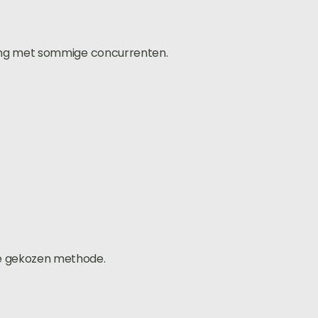
ijking met sommige concurrenten.
de gekozen methode.