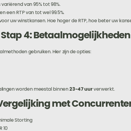
 variërend van 95% tot 98%.
en een RTP van tot wel 99.5%.
voor uw winstkansen. Hoe hoger de RTP, hoe beter uw kanse
Stap 4: Betaalmogelijkheden
almethoden gebruiken. Hier zijn de opties:
talingen worden meestal binnen
23-47 uur
verwerkt.
Vergelijking met Concurrente
nimale Storting
R 10