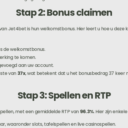
Stap 2: Bonus claimen
van Jet4bet is hun welkomstbonus. Hier leert u hoe u deze k
es de welkomstbonus.
erking te komen.
gevoegd aan uw account.
iste van
37x
, wat betekent dat u het bonusbedrag 37 keer 
Stap 3: Spellen en RTP
spellen, met een gemiddelde RTP van
96.3%
. Hier zijn enkele
, waaronder slots, tafelspellen en live casinospellen.