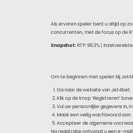
Als ervaren speler bent u altijd op z
concurrenten, met de focus op de R
Snapshot:
RTP: 96.3% | Inzetvereiste
Om te beginnen met spelen bij Jet4b
Ga naar de website van Jet4bet.
Klik op de knop ‘Registreren’ bov
Vul uw persoonlijke gegevens in, i
Maak een veilig wachtwoord aan.
Accepteer de algemene voorwaard
Na registratie ontvangt u een e-mail