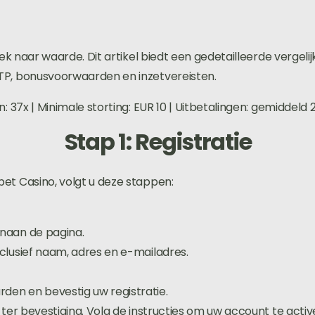
oek naar waarde. Dit artikel biedt een gedetailleerde vergeli
TP, bonusvoorwaarden en inzetvereisten.
n: 37x | Minimale storting: EUR 10 | Uitbetalingen: gemiddeld 
Stap 1: Registratie
et Casino, volgt u deze stappen:
enaan de pagina.
nclusief naam, adres en e-mailadres.
en en bevestig uw registratie.
 ter bevestiging. Volg de instructies om uw account te activ