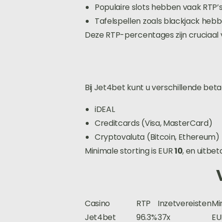
Populaire slots hebben vaak RTP’s
Tafelspellen zoals blackjack hebb
Deze RTP-percentages zijn cruciaal 
Bij Jet4bet kunt u verschillende beta
iDEAL
Creditcards (Visa, MasterCard)
Cryptovaluta (Bitcoin, Ethereum)
Minimale storting is EUR
10
, en uitbe
Casino
RTP
Inzetvereisten
Mi
Jet4bet
96.3%
37x
EU