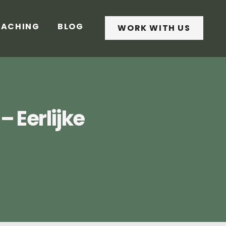
ACHING
BLOG
WORK WITH US
 Eerlijke