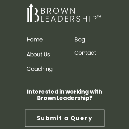
LÍNEA: DESAFÍOS
LÍNEA: RIESGOS,
Y SOLUCIONES
»
PERCEPCIONES Y
CASOS DE
ESTUDIO
Home
Blog
Contact
About Us
Coaching
Interested in working with
Brown Leadership?
Submit a Query