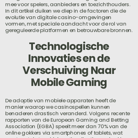
mee voor spelers, aanbieders en toezichthouders.
In dit artikel duiken we diep in de factoren die de
evolutie van digitale casino-omgevingen
vormen, met speciale aandacht voor de rol van
gereguleerde platformen en betrouwbare bronnen.
Technologische
Innovaties en de
Verschuiving Naar
Mobile Gaming
De adoptie van mobiele apparaten heeft de
manier waarop we casinospellen kunnen
benaderen drastisch veranderd. Volgens recente
rapporten van de European Gaming and Betting
Association (EGBA) speelt meer dan 70% van de
online gokkers via smartphones of tablets, wat