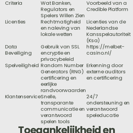
Criteria
Wat Banken,
Voorbeeld van a
Regulators en
Credible Platform
Spelers Willen Zien
Licenties
Rechtmatigheid
Licenties van de
en naleving van
Nederlandse
lokale wetten
Kansspelautoriteit
(Ksa)
Data
Gebruik van SSL
https://melbet-
Beveiliging
encryptie en
casino.nl/
privacybeleid
Spelveiligheid
Random Number
Erkenning door
Generators (RNG)
externe auditors
certificering en
en certificering
eerlijke
randvoorwaarden
Klantenservice
Snelle,
24/7
transparante
ondersteuning en
communicatie en
verantwoord
verantwoord
speleducatie
spelen tools
Toegankelijkheid en