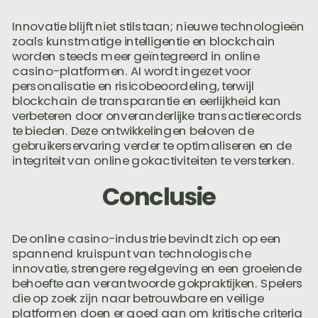
Innovatie blijft niet stilstaan; nieuwe technologieën
zoals kunstmatige intelligentie en blockchain
worden steeds meer geïntegreerd in online
casino-platformen. AI wordt ingezet voor
personalisatie en risicobeoordeling, terwijl
blockchain de transparantie en eerlijkheid kan
verbeteren door onveranderlijke transactierecords
te bieden. Deze ontwikkelingen beloven de
gebruikerservaring verder te optimaliseren en de
integriteit van online gokactiviteiten te versterken.
Conclusie
De online casino-industrie bevindt zich op een
spannend kruispunt van technologische
innovatie, strengere regelgeving en een groeiende
behoefte aan verantwoorde gokpraktijken. Spelers
die op zoek zijn naar betrouwbare en veilige
platformen doen er goed aan om kritische criteria