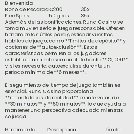
Bienvenida
Bono de Recarga
€200
35x
Free Spins
50 giros
35x
Además de las bonificaciones, Runa Casino se
toma muy en serio el juego responsable. Ofrecen
herramientas útiles para gestionar vuestros
hábitos de juego, como **límites de depósito** y
opciones de **autoexclusión**. Estas
características permiten a los jugadores
establecer un límite semanal de hasta **€1,000**
y, si es necesario, autoexcluirse durante un
periodo mínimo de **6 meses**.
El seguimiento del tiempo de juego también es
esencial. Runa Casino proporciona
**recordatorios de realidad** en intervalos de
**30 minutos** y **60 minutos**, lo que ayuda a
mantener una perspectiva adecuada mientras
se juega.
Herramienta
Descripción
Límite