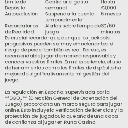
Límite de
Controlar el gasto
Hasta
Depósito
semanal
€1,000
Autoexclusión
Suspender la cuenta
6 meses
temporalmente
Recordatorios
Alertas sobre tiempo de
30/60
de Realidad
juego
minutos
Es crucial recordar que, aunque los jackpots
progresivos pueden ser muy emocionantes, el
riesgo de perder también es real. Por eso, es
recomendable jugar de manera responsable y
conocer vuestros límites. En mi experiencia, el uso
de herramientas como los límites de depósito ha
mejorado significativamente mi gestión del
juego.
La regulación en España, supervisada por la
**DGOJ** (Dirección General de Ordenación del
Juego), proporciona un marco seguro para jugar
online. Esto incluye la verificación de licencias y la
protección del jugador, lo que añade una capa
de confianza al jugar en Runa Casino.