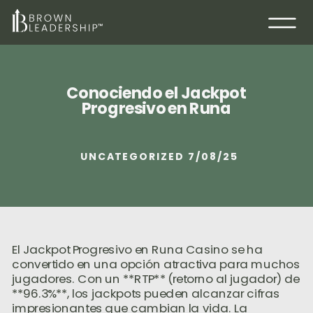
Conociendo el Jackpot
Progresivo en
Runa
UNCATEGORIZED
7/08/25
El Jackpot Progresivo en Runa Casino se ha
convertido en una opción atractiva para muchos
jugadores. Con un **RTP** (retorno al jugador) de
**96.3%**, los jackpots pueden alcanzar cifras
impresionantes que cambian la vida. La