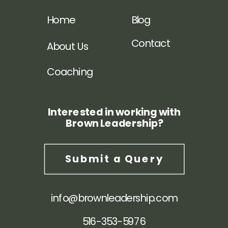
Home
Blog
Contact
About Us
Coaching
Interested in working with
Brown Leadership?
Submit a Query
info@brownleadership.com
516-353-5976