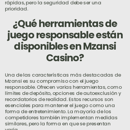
rápidas, pero la seguridad debe ser una
prioridad.
¿Qué herramientas de
juego responsable están
disponibles en Mzansi
Casino?
Una de las características más destacadas de
Mzansi es su compromiso con el juego
responsable. Ofrecen varias herramientas, como
límites de depósito, opciones de autoexclusión y
recordatorios de realidad. Estos recursos son
esenciales para mantener el juego como una
forma de entretenimiento. La mayoría de los
competidores también implementan medidas
similares, pero la forma en que se presentan
varía.