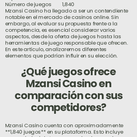
Número de juegos
1,840
Mzansi Casino ha llegado a ser un contendiente
notable en el mercado de casinos online. Sin
embargo, al evaluar su propuesta frente a la
competencia, es esencial considerar varios
aspectos, desde la oferta de juegos hasta las
herramientas de juego responsable que ofrecen.
En este artículo, analizaremos diferentes
elementos que podrían influir en su elección.
¿Qué juegos ofrece
Mzansi Casino en
comparación con sus
competidores?
Mzansi Casino cuenta con aproximadamente
**1,840 juegos** en su plataforma. Esto incluye