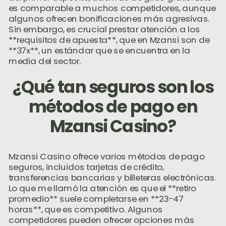
es comparable a muchos competidores, aunque
algunos ofrecen bonificaciones más agresivas.
Sin embargo, es crucial prestar atención a los
**requisitos de apuesta**, que en Mzansi son de
**37x**, un estándar que se encuentra en la
media del sector.
¿Qué tan seguros son los
métodos de pago en
Mzansi Casino?
Mzansi Casino ofrece varios métodos de pago
seguros, incluidos tarjetas de crédito,
transferencias bancarias y billeteras electrónicas.
Lo que me llamó la atención es que el **retiro
promedio** suele completarse en **23-47
horas**, que es competitivo. Algunos
competidores pueden ofrecer opciones más