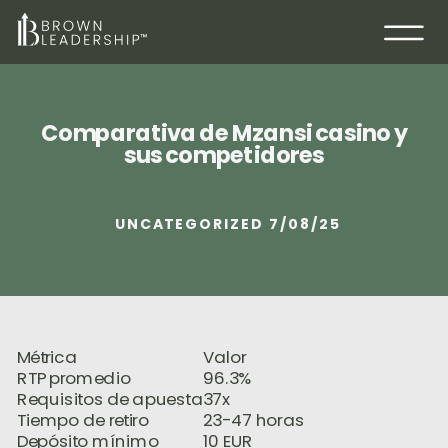
Comparativa de
Mzansi casino
y
sus competidores
UNCATEGORIZED
7/08/25
Métrica
Valor
RTP promedio
96.3%
Requisitos de apuesta
37x
Tiempo de retiro
23-47 horas
Depósito mínimo
10 EUR