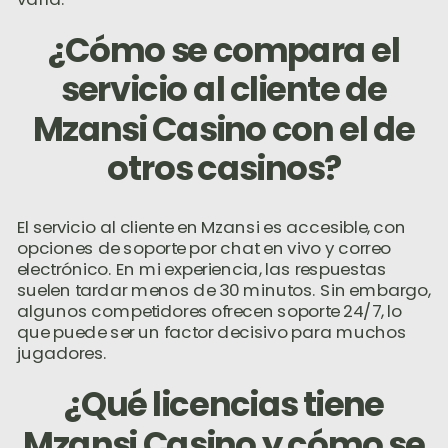
¿Cómo se compara el
servicio al cliente de
Mzansi Casino con el de
otros casinos?
El servicio al cliente en Mzansi es accesible, con
opciones de soporte por chat en vivo y correo
electrónico. En mi experiencia, las respuestas
suelen tardar menos de 30 minutos. Sin embargo,
algunos competidores ofrecen soporte 24/7, lo
que puede ser un factor decisivo para muchos
jugadores.
¿Qué licencias tiene
Mzansi Casino y cómo se