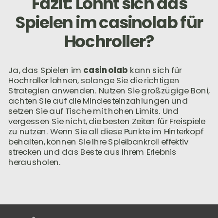
Fazit: Lohnt sich das
Spielen im casinolab für
Hochroller?
Ja, das Spielen im
casinolab
kann sich für
Hochroller lohnen, solange Sie die richtigen
Strategien anwenden. Nutzen Sie großzügige Boni,
achten Sie auf die Mindesteinzahlungen und
setzen Sie auf Tische mit hohen Limits. Und
vergessen Sie nicht, die besten Zeiten für Freispiele
zu nutzen. Wenn Sie all diese Punkte im Hinterkopf
behalten, können Sie Ihre Spielbankroll effektiv
strecken und das Beste aus Ihrem Erlebnis
herausholen.