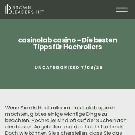
casinolab casino – Die besten
Tipps für Hochrollers
UNCATEGORIZED
7/08/25
Wenn Sie als Hochroller im
casinolab
spielen
möchten, gibt es einige wichtige Dinge zu
beachten. Hochroller sind oft auf der Suche nach
den besten Angeboten und den höchsten Limits.
Doch wie können Sie sicherstellen, dass Sie das