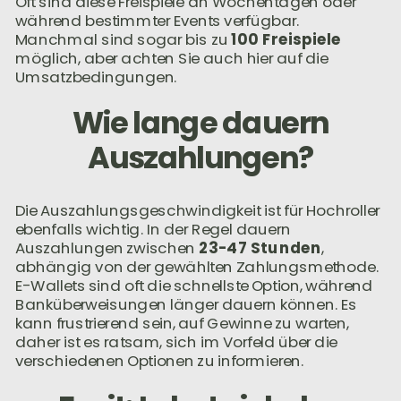
Oft sind diese Freispiele an Wochentagen oder
während bestimmter Events verfügbar.
Manchmal sind sogar bis zu
100 Freispiele
möglich, aber achten Sie auch hier auf die
Umsatzbedingungen.
Wie lange dauern
Auszahlungen?
Die Auszahlungsgeschwindigkeit ist für Hochroller
ebenfalls wichtig. In der Regel dauern
Auszahlungen zwischen
23-47 Stunden
,
abhängig von der gewählten Zahlungsmethode.
E-Wallets sind oft die schnellste Option, während
Banküberweisungen länger dauern können. Es
kann frustrierend sein, auf Gewinne zu warten,
daher ist es ratsam, sich im Vorfeld über die
verschiedenen Optionen zu informieren.