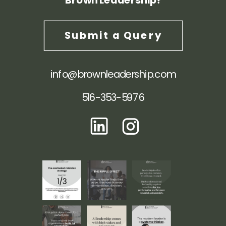
Submit a Query
info@brownleadership.com
516-353-5976