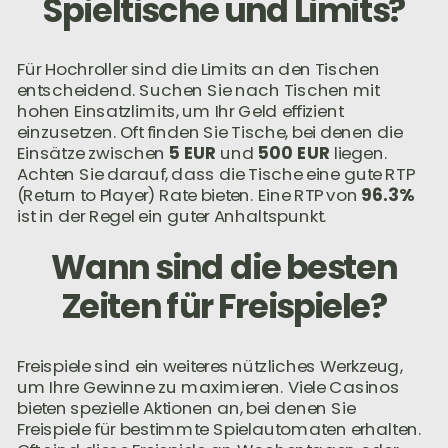
Spieltische und Limits?
Für Hochroller sind die Limits an den Tischen
entscheidend. Suchen Sie nach Tischen mit
hohen Einsatzlimits, um Ihr Geld effizient
einzusetzen. Oft finden Sie Tische, bei denen die
Einsätze zwischen
5 EUR
und
500 EUR
liegen.
Achten Sie darauf, dass die Tische eine gute RTP
(Return to Player) Rate bieten. Eine RTP von
96.3%
ist in der Regel ein guter Anhaltspunkt.
Wann sind die besten
Zeiten für Freispiele?
Freispiele sind ein weiteres nützliches Werkzeug,
um Ihre Gewinne zu maximieren. Viele Casinos
bieten spezielle Aktionen an, bei denen Sie
Freispiele für bestimmte Spielautomaten erhalten.