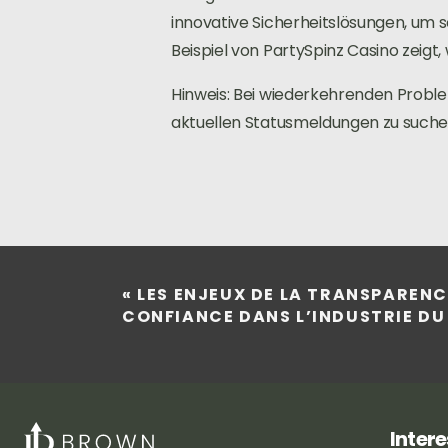
innovative Sicherheitslösungen, um 
Beispiel von PartySpinz Casino zeig
Hinweis: Bei wiederkehrenden Problem
aktuellen Statusmeldungen zu suche
«
LES ENJEUX DE LA TRANSPARENCE
CONFIANCE DANS L’INDUSTRIE DU 
Intere