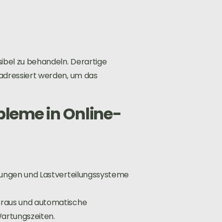
sibel zu behandeln. Derartige
 adressiert werden, um das
leme in Online-
sungen und Lastverteilungssysteme
raus und automatische
Wartungszeiten.