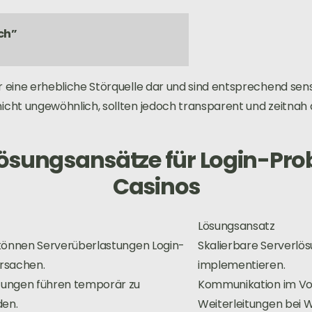
ch”
er eine erhebliche Störquelle dar und sind entsprechend sen
nicht ungewöhnlich, sollten jedoch transparent und zeitnah
ösungsansätze für Login-Prob
Casinos
Lösungsansatz
können Serverüberlastungen Login-
Skalierbare Serverlö
rsachen.
implementieren.
ungen führen temporär zu
Kommunikation im Vo
den.
Weiterleitungen bei 