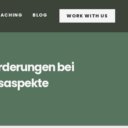
ACHING
BLOG
WORK WITH US
rderungen bei
tsaspekte