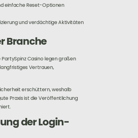
nd einfache Reset-Optionen
izierung und verdächtige Aktivitäten
er Branche
ie PartySpinz Casino legen großen
ngfristiges Vertrauen,
icherheit erschüttern, weshalb
te Praxis ist die Veröffentlichung
iert.
ung der Login-