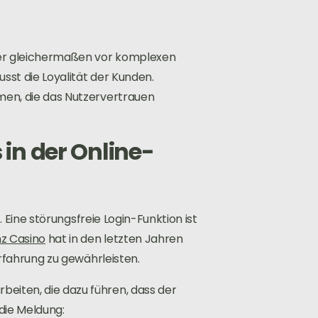
zer gleichermaßen vor komplexen
sst die Loyalität der Kunden.
men, die das Nutzervertrauen
 in der Online-
. Eine störungsfreie Login-Funktion ist
nz Casino
hat in den letzten Jahren
erfahrung zu gewährleisten.
eiten, die dazu führen, dass der
die Meldung: