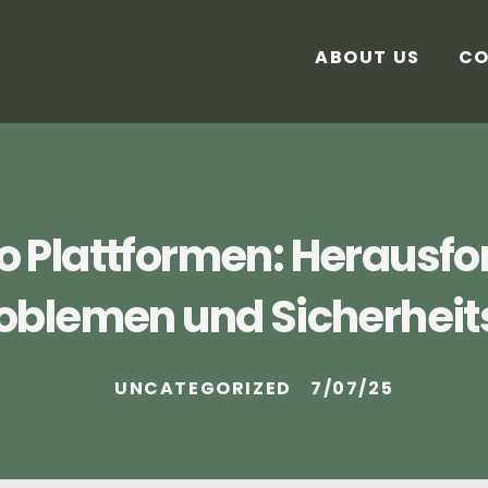
ABOUT US
CO
o Plattformen: Herausfo
oblemen und Sicherhei
UNCATEGORIZED
7/07/25