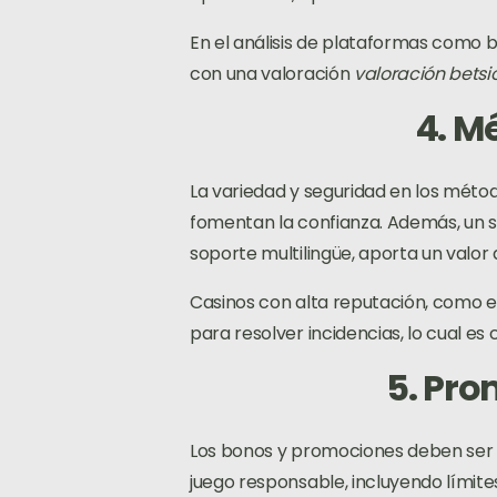
En el análisis de plataformas como b
con una valoración
valoración betsi
4. M
La variedad y seguridad en los méto
fomentan la confianza. Además, un ser
soporte multilingüe, aporta un valor 
Casinos con alta reputación, como el
para resolver incidencias, lo cual es 
5. Pro
Los bonos y promociones deben ser 
juego responsable, incluyendo límite