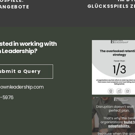
OSPIELE:
GLÜCKSSPIELS Z
SANGEBOTE
sted in working with
 Leadership?
ubmit a Query
rownleadership.com
3-5976