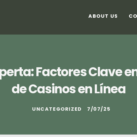
ABOUT US
CO
perta: Factores Clave en
de Casinos en Línea
UNCATEGORIZED
7/07/25