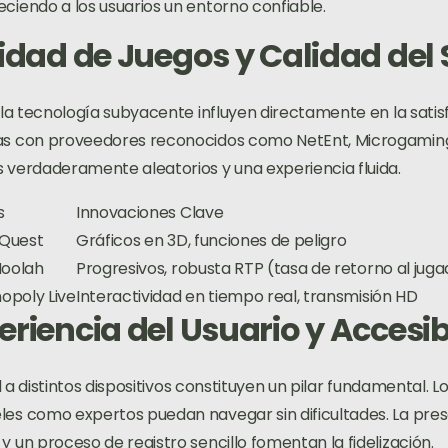
ciendo a los usuarios un entorno confiable.
sidad de Juegos y Calidad del
e la tecnología subyacente influyen directamente en la satis
mas con proveedores reconocidos como NetEnt, Microgaming 
s verdaderamente aleatorios y una experiencia fluida.
s
Innovaciones Clave
 Quest
Gráficos en 3D, funciones de peligro
Moolah
Progresivos, robusta RTP (tasa de retorno al juga
opoly Live
Interactividad en tiempo real, transmisión HD
periencia del Usuario y Accesib
ad a distintos dispositivos constituyen un pilar fundamental. 
les como expertos puedan navegar sin dificultades. La pres
 un proceso de registro sencillo fomentan la fidelización.