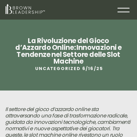
La Rivoluzione del Gioco
d’Azzardo Online: Innovazioni e
Tendenze nel Settore delle Slot
Machine
UNCATEGORIZED
6/16/25
Il settore del gioco d’azzardo online sta
attraversando una fase di trasformazione radicale,
guidata da innovazioni tecnologiche, cambiamenti
normativi e nuove aspettative dei giocatori. Tra
queste, le slot machine online rivestono un ruolo