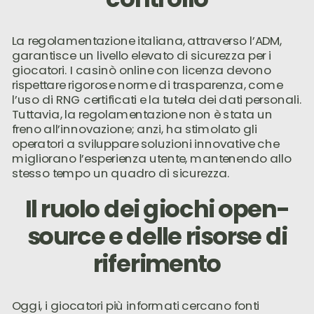
La regolamentazione italiana, attraverso l’ADM,
garantisce un livello elevato di sicurezza per i
giocatori. I casinò online con licenza devono
rispettare rigorose norme di trasparenza, come
l’uso di RNG certificati e la tutela dei dati personali.
Tuttavia, la regolamentazione non è stata un
freno all’innovazione; anzi, ha stimolato gli
operatori a sviluppare soluzioni innovative che
migliorano l’esperienza utente, mantenendo allo
stesso tempo un quadro di sicurezza.
Il ruolo dei giochi open-
source e delle risorse di
riferimento
Oggi, i giocatori più informati cercano fonti