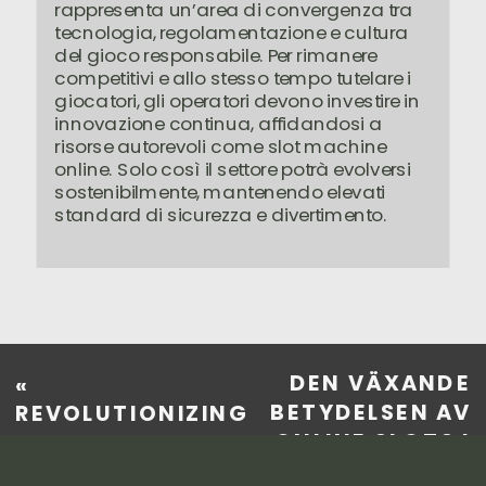
rappresenta un’area di convergenza tra
tecnologia, regolamentazione e cultura
del gioco responsabile. Per rimanere
competitivi e allo stesso tempo tutelare i
giocatori, gli operatori devono investire in
innovazione continua, affidandosi a
risorse autorevoli come slot machine
online. Solo così il settore potrà evolversi
sostenibilmente, mantenendo elevati
standard di sicurezza e divertimento.
DEN VÄXANDE
«
BETYDELSEN AV
REVOLUTIONIZING
ONLINE SLOTS I
ONLINE FISH-
DEN SVENSKA
SHAPING