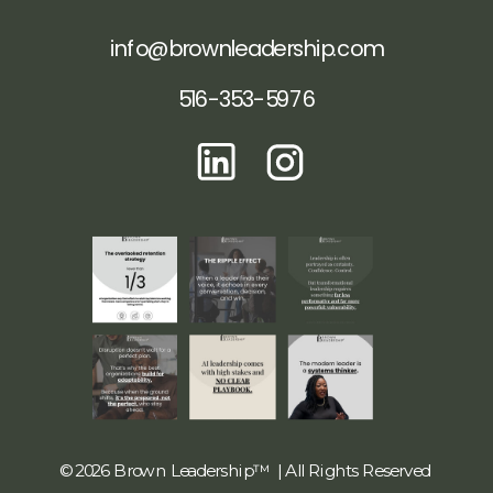
info@brownleadership.com
516-353-5976
© 2026 Brown Leadership™ | All Rights Reserved