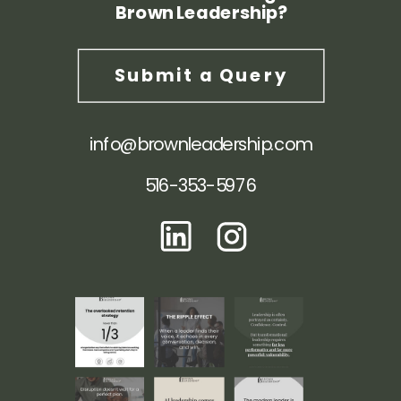
Brown Leadership?
Submit a Query
info@brownleadership.com
516-353-5976