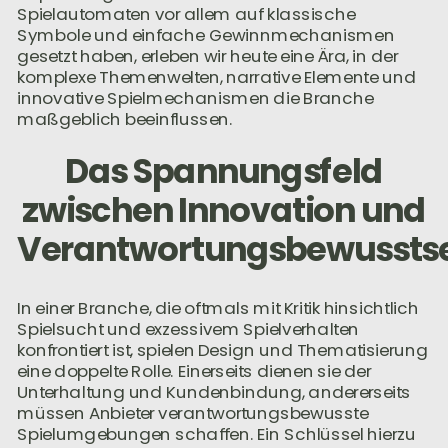
Spielautomaten vor allem auf klassische
Symbole und einfache Gewinnmechanismen
gesetzt haben, erleben wir heute eine Ära, in der
komplexe Themenwelten, narrative Elemente und
innovative Spielmechanismen die Branche
maßgeblich beeinflussen.
Das Spannungsfeld
zwischen Innovation und
Verantwortungsbewussts
In einer Branche, die oftmals mit Kritik hinsichtlich
Spielsucht und exzessivem Spielverhalten
konfrontiert ist, spielen Design und Thematisierung
eine doppelte Rolle. Einerseits dienen sie der
Unterhaltung und Kundenbindung, andererseits
müssen Anbieter verantwortungsbewusste
Spielumgebungen schaffen. Ein Schlüssel hierzu