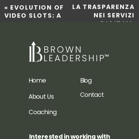
LA TRASPARENZA
«
EVOLUTION OF
NEI SERVIZI
VIDEO SLOTS: A
DIGITALI:
DEEP DIVE INTO
L’IMPORTANZA
THE INDUSTRY’S
DELLE
LEADING
CONDIZIONI
INNOVATIONS
D’USO
»
Home
Blog
Contact
About Us
Coaching
Interested in working with