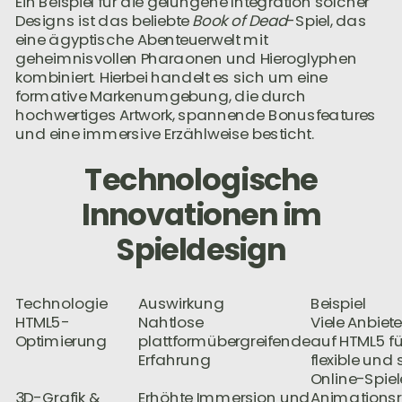
Ein Beispiel für die gelungene Integration solcher
Designs ist das beliebte
Book of Dead
-Spiel, das
eine ägyptische Abenteuerwelt mit
geheimnisvollen Pharaonen und Hieroglyphen
kombiniert. Hierbei handelt es sich um eine
formative Markenumgebung, die durch
hochwertiges Artwork, spannende Bonusfeatures
und eine immersive Erzählweise besticht.
Technologische
Innovationen im
Spieldesign
Technologie
Auswirkung
Beispiel
HTML5-
Nahtlose
Viele Anbiete
Optimierung
plattformübergreifende
auf HTML5 fü
Erfahrung
flexible und 
Online-Spiel
3D-Grafik &
Erhöhte Immersion und
Animationsr