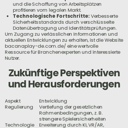
und die Schaffung von Arbeitsplätzen
profitieren vom legalen Markt.
Technologische Fortschritte:
Verbesserte
Sicherheitsstandards durch verschlüsselte
Datenübertragung und Identitätsprüfungen.
Um Zugang zu verlässlichen Informationen und
aktuellen Entwicklungen zu erhalten, ist die Website
bacanaplay-de.com.de/ eine wertvolle
Ressource für Branchenexperten und interessierte
Nutzer.
Zukünftige Perspektiven
und Herausforderungen
Aspekt
Entwicklung
Regulierung
Vertiefung der gesetzlichen
Rahmenbedingungen, z. B.
strengere Spielersicherheiten
Technologie
Erweiterung durch KI, VR/AR,