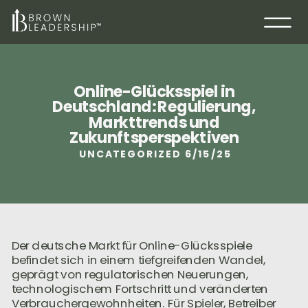
Online-Glücksspiel in
Deutschland: Regulierung,
Markttrends und
Zukunftsperspektiven
UNCATEGORIZED
6/15/25
Der deutsche Markt für Online-Glücksspiele
befindet sich in einem tiefgreifenden Wandel,
geprägt von regulatorischen Neuerungen,
technologischem Fortschritt und veränderten
Verbrauchergewohnheiten. Für Spieler, Betreiber