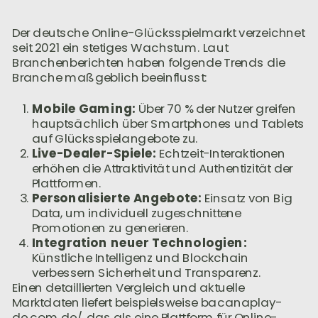
Der deutsche Online-Glücksspielmarkt verzeichnet
seit 2021 ein stetiges Wachstum. Laut
Branchenberichten haben folgende Trends die
Branche maßgeblich beeinflusst:
Mobile Gaming:
Über 70 % der Nutzer greifen
hauptsächlich über Smartphones und Tablets
auf Glücksspielangebote zu.
Live-Dealer-Spiele:
Echtzeit-Interaktionen
erhöhen die Attraktivität und Authentizität der
Plattformen.
Personalisierte Angebote:
Einsatz von Big
Data, um individuell zugeschnittene
Promotionen zu generieren.
Integration neuer Technologien:
Künstliche Intelligenz und Blockchain
verbessern Sicherheit und Transparenz.
Einen detaillierten Vergleich und aktuelle
Marktdaten liefert beispielsweise bacanaplay-
de.com.de/, das als eine Plattform für Online-