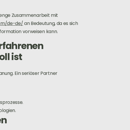
ine enge Zusammenarbeit mit
com/de-de/
an Bedeutung, da es sich
sformation vorweisen kann.
erfahrenen
ll ist
ung. Ein seriöser Partner
tsprozesse.
logien.
en