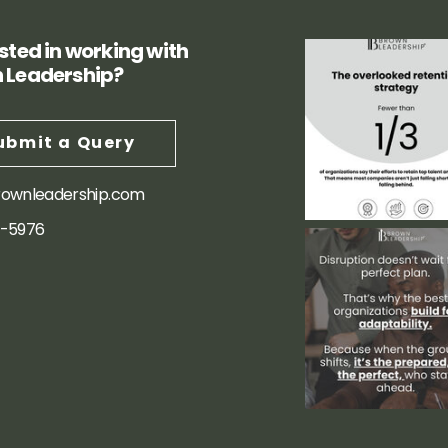
sted in working with
 Leadership?
ubmit a Query
rownleadership.com
3-5976