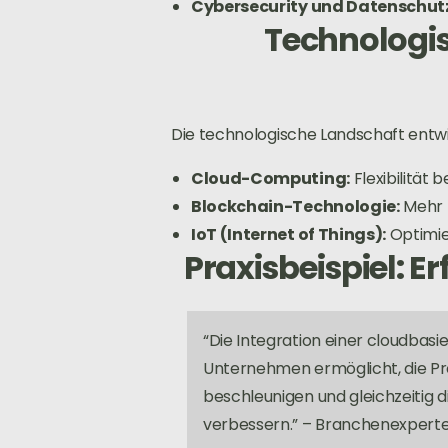
Cybersecurity und Datenschut
Technologis
Die technologische Landschaft entwi
Cloud-Computing:
Flexibilität 
Blockchain-Technologie:
Mehr 
IoT (Internet of Things):
Optimier
Praxisbeispiel: E
“Die Integration einer cloudbas
Unternehmen ermöglicht, die P
beschleunigen und gleichzeitig d
verbessern.” – Branchenexpert