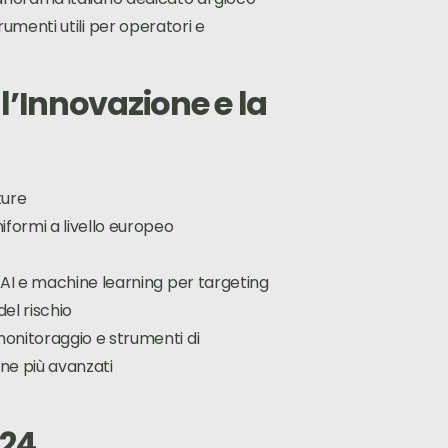
rumenti utili per operatori e
 l’Innovazione e la
ture
iformi a livello europeo
 AI e machine learning per targeting
el rischio
onitoraggio e strumenti di
ne più avanzati
024