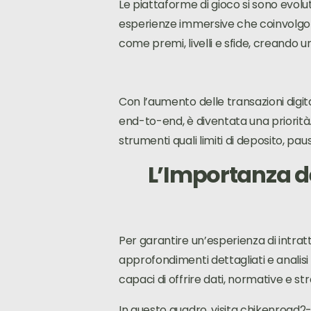
Le piattaforme di gioco si sono evolu
esperienze immersive che coinvolgono 
come premi, livelli e sfide, creando 
Con l’aumento delle transazioni digital
end-to-end, è diventata una priorità
strumenti quali limiti di deposito, 
L’Importanza de
Per garantire un’esperienza di intra
approfondimenti dettagliati e analisi 
capaci di offrire dati, normative e st
In questo quadro,
visita chikenroad2-