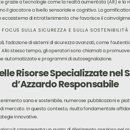
te grazie a tecnologie come la realtà aumentata (AR) e la re
il giocatore a livello sensoriale e cognitivo. La gamification
un ecosistema di intrattenimento che favorisce il coinvolgim
FOCUS SULLA SICUREZZA E SULLA SOSTENIBILITÀ
i, l’adozione di sistemi di sicurezza avanzati, come l’autentic
. Allo stesso tempo, gli operatori sono chiamati a promuov
pause automatizzate e programmi di autosegnalazione.
lle Risorse Specializzate nel S
d’Azzardo Responsabile
ttenimento sana e sostenibile, numerose pubblicazioni e pia
di mercato. In questo contesto, risulta fondamentale affidarsi
rategie innovative.
gioco.it
rappresenta un punto di riferimento prezioso nel p