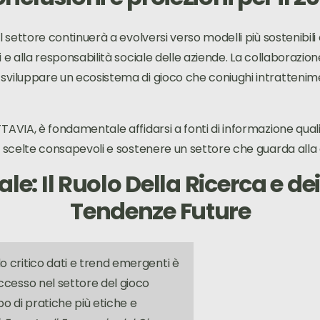
l settore continuerà a evolversi verso modelli più sostenibili
e alla responsabilità sociale delle aziende. La collaborazione 
sviluppare un ecosistema di gioco che coniughi intrattenimen
TTAVIA, è fondamentale affidarsi a fonti di informazione qua
re scelte consapevoli e sostenere un settore che guarda alla
ale: Il Ruolo Della Ricerca e dei
Tendenze Future
o critico dati e trend emergenti è
uccesso nel settore del gioco
po di pratiche più etiche e