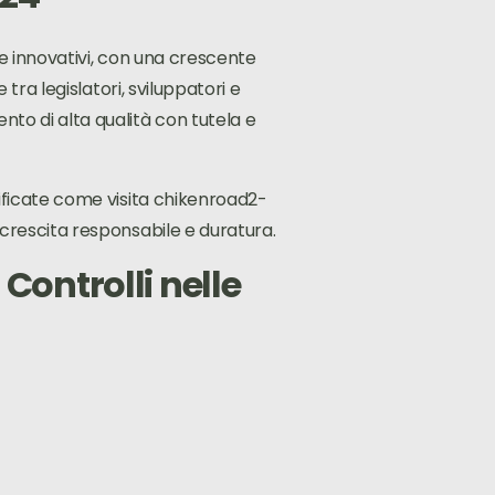
 e innovativi, con una crescente
tra legislatori, sviluppatori e
to di alta qualità con tutela e
lificate come visita chikenroad2-
 crescita responsabile e duratura.
 Controlli nelle