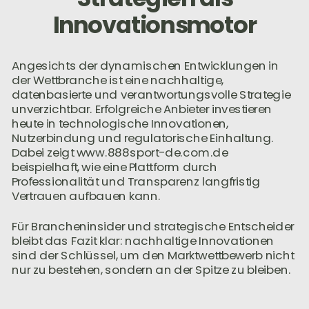
Innovationsmotor
Angesichts der dynamischen Entwicklungen in
der Wettbranche ist eine nachhaltige,
datenbasierte und verantwortungsvolle Strategie
unverzichtbar. Erfolgreiche Anbieter investieren
heute in technologische Innovationen,
Nutzerbindung und regulatorische Einhaltung.
Dabei zeigt www.888sport-de.com.de
beispielhaft, wie eine Plattform durch
Professionalität und Transparenz langfristig
Vertrauen aufbauen kann.
Für Brancheninsider und strategische Entscheider
bleibt das Fazit klar: nachhaltige Innovationen
sind der Schlüssel, um den Marktwettbewerb nicht
nur zu bestehen, sondern an der Spitze zu bleiben.