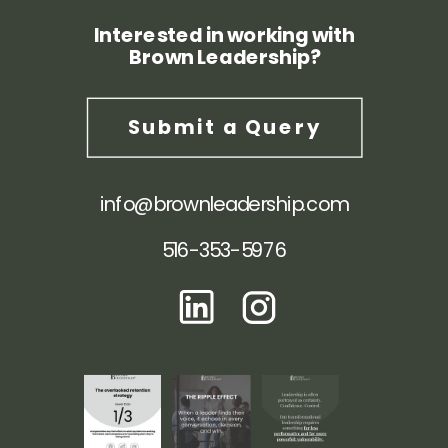
Interested in working with
Brown Leadership?
Submit a Query
info@brownleadership.com
516-353-5976