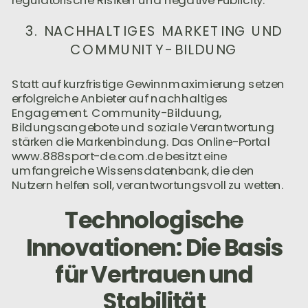
regulatorische Risiken und negative Publicity.
3. NACHHALTIGES MARKETING UND
COMMUNITY-BILDUNG
Statt auf kurzfristige Gewinnmaximierung setzen
erfolgreiche Anbieter auf nachhaltiges
Engagement. Community-Bilduung,
Bildungsangebote und soziale Verantwortung
stärken die Markenbindung. Das Online-Portal
www.888sport-de.com.de besitzt eine
umfangreiche Wissensdatenbank, die den
Nutzern helfen soll, verantwortungsvoll zu wetten.
Technologische
Innovationen: Die Basis
für Vertrauen und
Stabilität