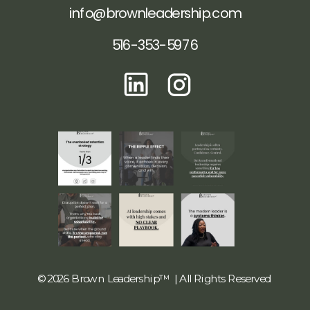
info@brownleadership.com
516-353-5976
© 2026 Brown Leadership™ | All Rights Reserved