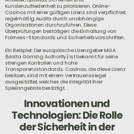
Kundenzufriedenheit zu priorisieren. Online-
Casinos mit einer gültigen Lizenz sind verpflichtet,
regelmäßig Audits durch unabhängige
Organisationen durchzuführen. Diese
Überprüfungen bestätigen die Einhaltung von
Fairness-Standards und Sicherheitsvorschriften.
Ein Beispiel: Der europäische Lizenzgeber MGA
(Malta Gaming Authority) ist bekannt für seine
strengen Kontrollen und hohe
Transparenzstandards. Casinos, die diese Lizenz
besitzen, sind mit einem Vertrauenssiegel
ausgestattet, welches die Integrität ihrer
Spielangebote bestätigt.
Innovationen und
Technologien: Die Rolle
der Sicherheit in der