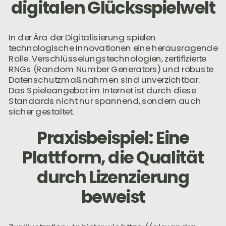
digitalen Glücksspielwelt
In der Ära der Digitalisierung spielen
technologische Innovationen eine herausragende
Rolle. Verschlüsselungstechnologien, zertifizierte
RNGs (Random Number Generators) und robuste
Datenschutzmaßnahmen sind unverzichtbar.
Das Spieleangebot im Internet ist durch diese
Standards nicht nur spannend, sondern auch
sicher gestaltet.
Praxisbeispiel: Eine
Plattform, die Qualität
durch Lizenzierung
beweist