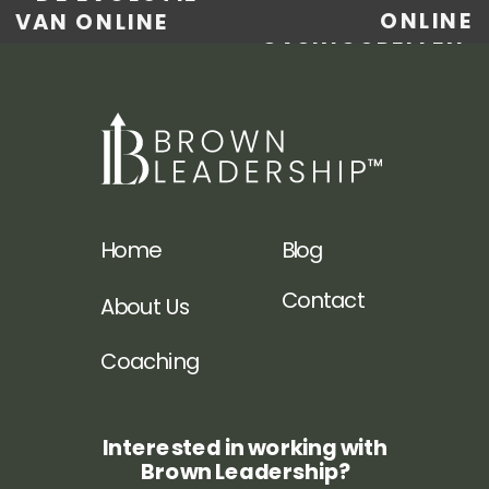
ONLINE
VAN ONLINE
CASINOSPELLEN:
GOKKEN:
TRENDS,
EVALUATIE VAN
TECHNOLOGIE EN
BETROUWBARE
VEILIGHEID
»
CASINO’S EN
ROL VAN
WRECKBET
Home
Blog
Contact
About Us
Coaching
Interested in working with
Brown Leadership?