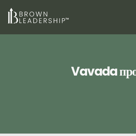
Vavada пром