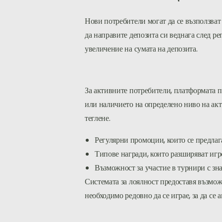
Нови потребители могат да се възползват
да направите депозита си веднага след р
увеличение на сумата на депозита.
За активните потребители, платформата п
или наличието на определено ниво на ак
теглене.
Регулярни промоции, които се предлаг
Типове награди, които разширяват игр
Възможност за участие в турнири с зн
Системата за лоялност предоставя възможн
необходимо редовно да се играе, за да се