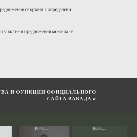
предложения свързани с определени
 и участие в предложения може да се
ВА И ФУНКЦИИ ОФИЦИАЛЬНОГО
САЙТА ВАВАДА
»