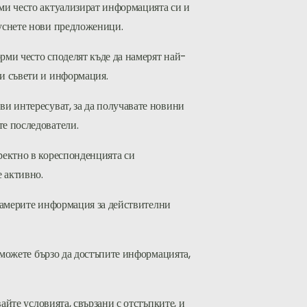
ми често актуализират информацията си и
пуснете нови предложеници.
рми често споделят къде да намерят най-
ни съвети и информация.
ви интересуват, за да получавате новини
те последователи.
ректно в кореспонденцията си
е активно.
а намерите информация за действителни
а можете бързо да достъпите информацията,
айте условията, свързани с отстъпките, и