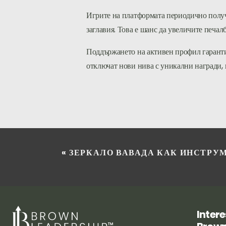
Игрите на платформата периодично получ
заглавия. Това е шанс да увеличите печалб
Поддържането на активен профил гарантир
отключат нови нива с уникални награди, 
«
ЗЕРКАЛО ВАВАДА КАК ИНСТРУ
Intere