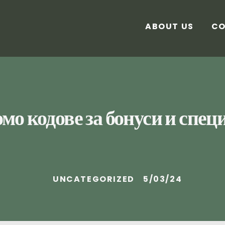
ABOUT US
CO
о кодове за бонуси и спец
UNCATEGORIZED
5/03/24