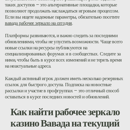
таких доступов – это альтернативные площадки, которые
позволяют продолжать наслаждаться игровым процессом.
Если вы ищете надежные параметры, обязательно посетите
вавада рабочее зеркало на сегодня
.
Платформы развиваются, и важно следить за последними
обновлениями, чтобы не упустить возможности. Чаще всего
новые ссылки на ресурсы публикуются на
специализированных форумах и в сообществах. Следите за
ними, чтобы быть в курсе всех изменений и не терять время
на неактуальные адреса.
Каждый активный игрок должен иметь несколько резервных
ссылок для быстрого доступа. Подписка на новостные
рассылки и участие в профгруппах – это отличный способ
оставаться в курсе последних новостей и обновлений.
Как найти рабочее зеркало
казино Вавада на текущий