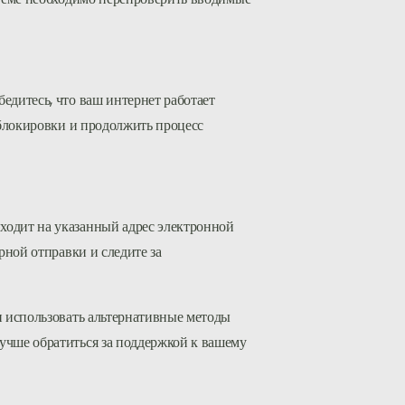
едитесь, что ваш интернет работает
 блокировки и продолжить процесс
ходит на указанный адрес электронной
рной отправки и следите за
и использовать альтернативные методы
учше обратиться за поддержкой к вашему