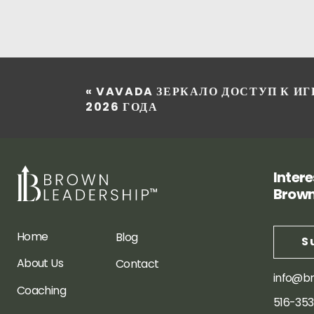
«
VAVADA ЗЕРКАЛО ДОСТУП К ИГ
2026 ГОДА
Intere
Brown
Home
Blog
S
About Us
Contact
info@b
Coaching
516-35