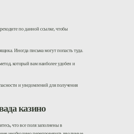
реходите по данной ссылке, чтобы
ящика. Иногда письма могут попасть туда.
етод, который вам наиболее удобен и
опасности и уведомлений для получения
вада казино
тесь, что все поля заполнены в
стеме необходимо перепроверить вводимые