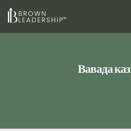
Вавада ка