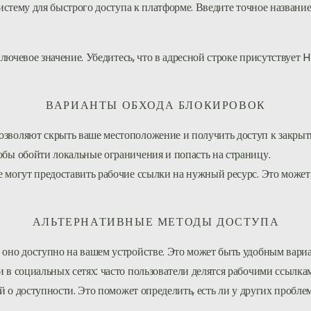
истему для быстрого доступа к платформе. Введите точное название
лючевое значение. Убедитесь, что в адресной строке присутствует H
ВАРИАНТЫ ОБХОДА БЛОКИРОВОК
зволяют скрыть ваше местоположение и получить доступ к закрыт
обы обойти локальные ограничения и попасть на страницу.
огут предоставить рабочие ссылки на нужный ресурс. Это может б
АЛЬТЕРНАТИВНЫЕ МЕТОДЫ ДОСТУПА
 оно доступно на вашем устройстве. Это может быть удобным вари
 в социальных сетях: часто пользователи делятся рабочими ссылка
 о доступности. Это поможет определить, есть ли у других пробле