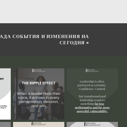
АДА СОБЫТИЯ И ИЗМЕНЕНИЯ НА
СЕГОДНЯ
»