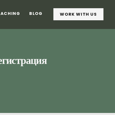
ACHING
BLOG
WORK WITH US
егистрация