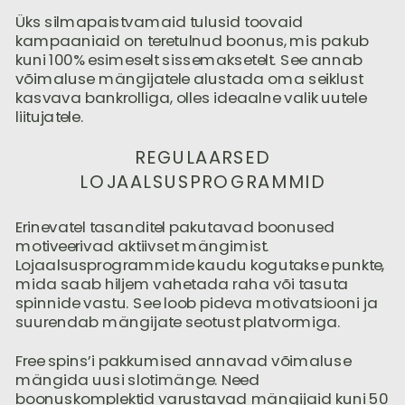
Üks silmapaistvamaid tulusid toovaid
kampaaniaid on teretulnud boonus, mis pakub
kuni 100% esimeselt sissemaksetelt. See annab
võimaluse mängijatele alustada oma seiklust
kasvava bankrolliga, olles ideaalne valik uutele
liitujatele.
REGULAARSED
LOJAALSUSPROGRAMMID
Erinevatel tasanditel pakutavad boonused
motiveerivad aktiivset mängimist.
Lojaalsusprogrammide kaudu kogutakse punkte,
mida saab hiljem vahetada raha või tasuta
spinnide vastu. See loob pideva motivatsiooni ja
suurendab mängijate seotust platvormiga.
Free spins’i pakkumised annavad võimaluse
mängida uusi slotimänge. Need
boonuskomplektid varustavad mängijaid kuni 50