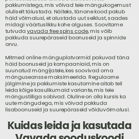
pakkumistega, mis võivad teie mängukogemust
oluliselt täiustada. Näiteks, tänane kood pakub
häid võimalusi, et alustada uut seiklust, saades
midagi väärtuslikku kohe alguses. Soovitame
tutvuda
vavada free spins code
, mis võib
pakkuda suurepäraseid boonuseid ja spinnide
arvu.
Mitmed online mänguplatvormid pakuvad täna
häid boonuseid ja kampaaniaid, mis on
suunatud mängijatele, kes soovivad oma
mänguseansse maksimeerida. Regulaarne
jälgimine ja pakkumiste kasutamine aitab teil
leida kõige kasulikumaid variante, mis teie
mängustiiliga sobivad. Oluline on olla kursis ka
uute mängudega, mis võivad pakkuda
lisaboonuseid ja suurepäraseid võiduvõimalusi.
Kuidas leida ja kasutada
Vavada sooduskoodi