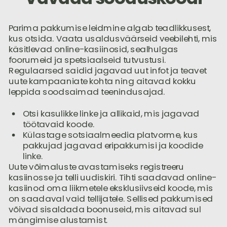
Parima pakkumise leidmine algab teadlikkusest,
kus otsida. Vaata usaldusväärseid veebilehti, mis
käsitlevad online-kasiinosid, sealhulgas
foorumeid ja spetsiaalseid tutvustusi.
Regulaarsed saidid jagavad uut infot ja teavet
uute kampaaniate kohta ning aitavad kokku
leppida soodsaimad teenindusajad.
Otsi kasulikke linke ja allikaid, mis jagavad
töötavaid koode.
Külastage sotsiaalmeedia platvorme, kus
pakkujad jagavad eripakkumisi ja koodide
linke.
Uute võimaluste avastamiseks registreeru
kasiinosse ja telli uudiskiri. Tihti saadavad online-
kasiinod oma liikmetele eksklusiivseid koode, mis
on saadaval vaid tellijatele. Sellised pakkumised
võivad sisaldada boonuseid, mis aitavad sul
mängimise alustamist.