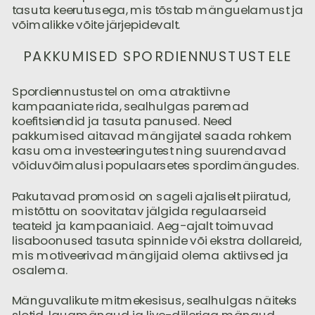
tasuta keerutusega, mis tõstab mänguelamust ja
võimalikke võite järjepidevalt.
PAKKUMISED SPORDIENNUSTUSTELE
Spordiennustustel on oma atraktiivne
kampaaniate rida, sealhulgas paremad
koefitsiendid ja tasuta panused. Need
pakkumised aitavad mängijatel saada rohkem
kasu oma investeeringutest ning suurendavad
võiduvõimalusi populaarsetes spordimängudes.
Pakutavad promosid on sageli ajaliselt piiratud,
mistõttu on soovitatav jälgida regulaarseid
teateid ja kampaaniaid. Aeg-ajalt toimuvad
lisaboonused tasuta spinnide või ekstra dollareid,
mis motiveerivad mängijaid olema aktiivsed ja
osalema.
Mänguvalikute mitmekesisus, sealhulgas näiteks