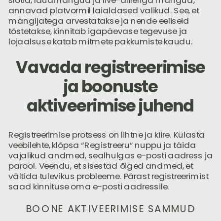
slotid, lauamängud ja live-diileriga mängud,
annavad platvormil laialdased valikud. See, et
mängijatega arvestatakse ja nende eeliseid
tõstetakse, kinnitab igapäevase tegevuse ja
lojaalsuse katab mitmete pakkumiste kaudu.
Vavada registreerimise
ja boonuste
aktiveerimise juhend
Registreerimise protsess on lihtne ja kiire. Külasta
veebilehte, klõpsa “Registreeru” nuppu ja täida
vajalikud andmed, sealhulgas e-posti aadress ja
parool. Veendu, et sisestad õiged andmed, et
vältida tulevikus probleeme. Pärast registreerimist
saad kinnituse oma e-posti aadressile.
BOONE AKTIVEERIMISE SAMMUD