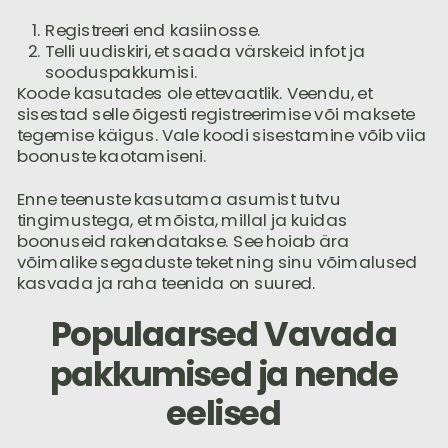
Registreeri end kasiinosse.
Telli uudiskiri, et saada värskeid infot ja
sooduspakkumisi.
Koode kasutades ole ettevaatlik. Veendu, et
sisestad selle õigesti registreerimise või maksete
tegemise käigus. Vale koodi sisestamine võib viia
boonuste kaotamiseni.
Enne teenuste kasutama asumist tutvu
tingimustega, et mõista, millal ja kuidas
boonuseid rakendatakse. See hoiab ära
võimalike segaduste teket ning sinu võimalused
kasvada ja raha teenida on suured.
Populaarsed Vavada
pakkumised ja nende
eelised