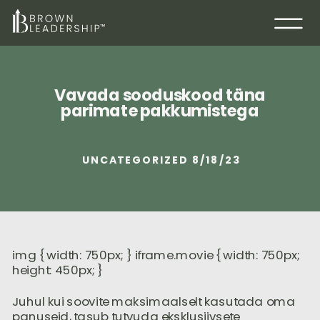
Vavada sooduskood täna
parimate pakkumistega
UNCATEGORIZED
8/18/23
img { width: 750px; } iframe.movie { width: 750px;
height: 450px; }
Juhul kui soovite maksimaalselt kasutada oma
panuseid, tasub tutvuda eksklusiivsete