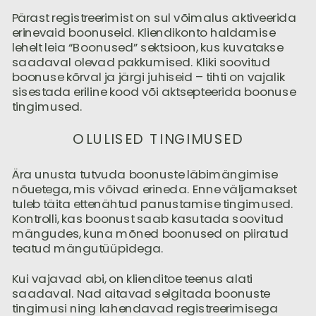
Pärast registreerimist on sul võimalus aktiveerida
erinevaid boonuseid. Kliendikonto haldamise
lehelt leia “Boonused” sektsioon, kus kuvatakse
saadaval olevad pakkumised. Kliki soovitud
boonuse kõrval ja järgi juhiseid – tihti on vajalik
sisestada eriline kood või aktsepteerida boonuse
tingimused.
OLULISED TINGIMUSED
Ära unusta tutvuda boonuste läbimängimise
nõuetega, mis võivad erineda. Enne väljamakset
tuleb täita ettenähtud panustamise tingimused.
Kontrolli, kas boonust saab kasutada soovitud
mängudes, kuna mõned boonused on piiratud
teatud mängutüüpidega.
Kui vajavad abi, on klienditoe teenus alati
saadaval. Nad aitavad selgitada boonuste
tingimusi ning lahendavad registreerimisega